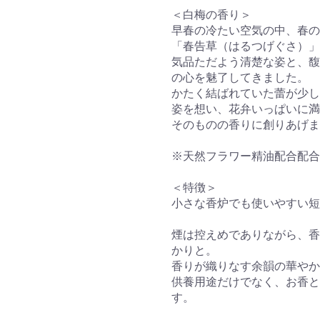
＜白梅の香り＞
早春の冷たい空気の中、春の
「春告草（はるつげぐさ）
気品ただよう清楚な姿と、馥
の心を魅了してきました。
かたく結ばれていた蕾が少し
姿を想い、花弁いっぱいに満
そのものの香りに創りあげま
※天然フラワー精油配合配合
＜特徴＞
小さな香炉でも使いやすい短
煙は控えめでありながら、香
かりと。
香りが織りなす余韻の華やか
供養用途だけでなく、お香と
す。