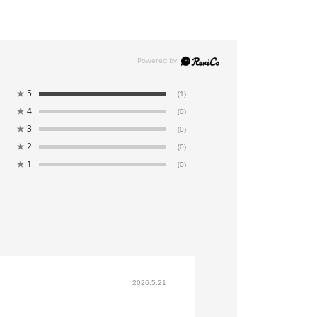
★
5
(1)
★
4
(0)
★
3
(0)
★
2
(0)
★
1
(0)
2026.5.21