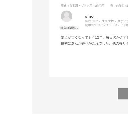
用途（自宅用・ギフト用）
:自宅用
香りの印象
:
sino
年代:
60代
性別:
女性
住まい:
使用箇所:
リビング（LDK）
お
愛犬が亡くなってもう12年、毎日欠かさず
最初に選んだ香りがこれでした、他の香り