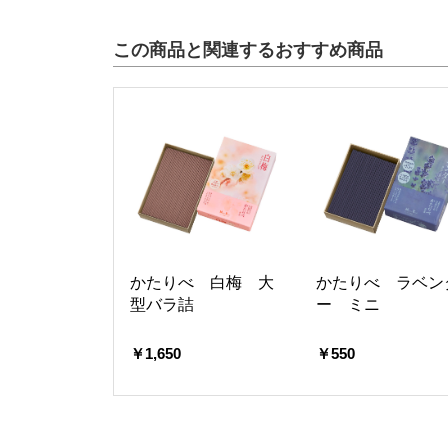
この商品と関連するおすすめ商品
かたりべ 白梅 大
かたりべ ラベン
型バラ詰
ー ミニ
￥1,650
￥550