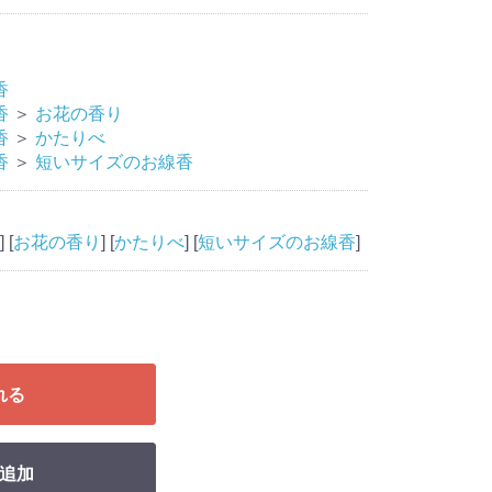
香
香
＞
お花の香り
香
＞
かたりべ
香
＞
短いサイズのお線香
] [
お花の香り
] [
かたりべ
] [
短いサイズのお線香
]
れる
追加