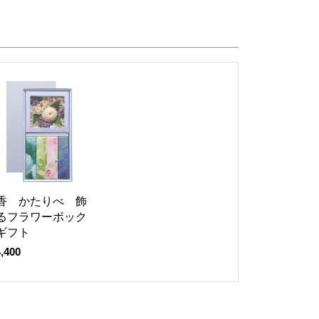
香 かたりべ 飾
るフラワーボック
ギフト
,400