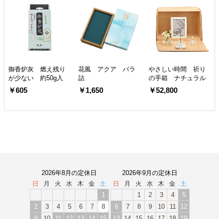
御香炉灰 燃え残り
花風 アクア バラ
やさしい時間 祈り
が少ない 約50g入
詰
の手箱 ナチュラル
￥605
￥1,650
￥52,800
2026年8月の定休日
2026年9月の定休日
日
月
火
水
木
金
土
日
月
火
水
木
金
土
1
1
2
3
4
5
2
3
4
5
6
7
8
6
7
8
9
10
11
12
9
10
11
12
13
14
15
13
14
15
16
17
18
19