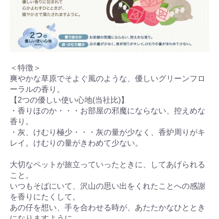
＜特徴＞
爽やかな草原でそよぐ風のような、優しいグリーンフロ
ーラルの香り。
【2つの優しい使い心地(当社比)】
・香りほのか・・・お部屋の邪魔にならない、控えめな
香り。
・灰、けむり極少・・・灰の量が少なく、香炉周りがキ
レイ。けむりの量がきわめて少ない。
大切なペットが旅立っていったときに、してあげられる
こと。
いつもそばにいて、沢山の思い出をくれたことへの感謝
を香りにたくして。
あの仔を想い、手を合わせる時が、あたたかなひととき
になりますように。