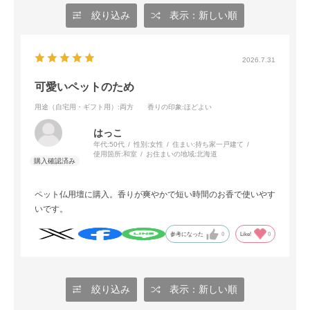
絞り込み
表示：新しい順
2026.7.31
可愛いペットのため
用途（自宅用・ギフト用）
:両方
香りの印象
:ほどよい
はっこ
年代:
50代
性別:
女性
住まい:
持ち家一戸建て
使用箇所:
和室
お住まいの地域:
北海道
ペット仏用壇に購入。香りが爽やかで短い時間のお香で使いやす
いです。
参考になった
0
Like!
0
絞り込み
表示：新しい順