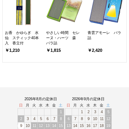
お香 かゆらぎ 水
やさしい時間 セレ
青雲アモーレ バラ
仙 スティック40本
ーヌ・ハーツ 森
詰
入 香立付
バラ詰
￥1,210
￥1,815
￥2,420
2026年8月の定休日
2026年9月の定休日
日
月
火
水
木
金
土
日
月
火
水
木
金
土
1
1
2
3
4
5
2
3
4
5
6
7
8
6
7
8
9
10
11
12
9
10
11
12
13
14
15
13
14
15
16
17
18
19