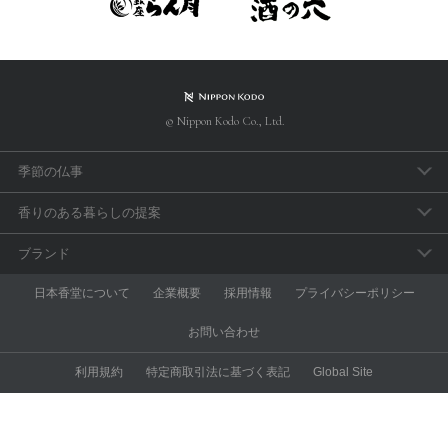
© Nippon Kodo Co., Ltd.
季節の仏事
春のお彼岸
香りのある暮らしの提案
母の日参り
アロマで手軽に「睡眠のセルフケア」
ブランド
父の日参り
おうち時間の充実に香りを取り入れよう
aroma vera
日本香堂について
企業概要
採用情報
プライバシーポリシー
お盆・新盆見舞
和の香りを楽しむ
anming
お問い合わせ
秋のお彼岸
スポーツアロマ
ESTEBAN
利用規約
特定商取引法に基づく表記
Global Site
喪中見舞い
昼と夜のアロマ習慣
nk pure
お墓参りにでかけよう！
アロマでエチケット
KODU