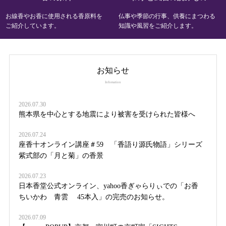
お線香やお香に使用される香原料を
仏事や季節の行事、供養にまつわる
ご紹介しています。
知識や風習をご紹介します。
お知らせ
Infomation
2026.07.30
熊本県を中心とする地震により被害を受けられた皆様へ
2026.07.24
座香十オンライン講座＃59 「香語り源氏物語」シリーズ
紫式部の「月と菊」の香景
2026.07.23
日本香堂公式オンライン、yahoo香ぎゃらりぃでの「お香
ちいかわ 青雲 45本入」の完売のお知らせ。
2026.07.09