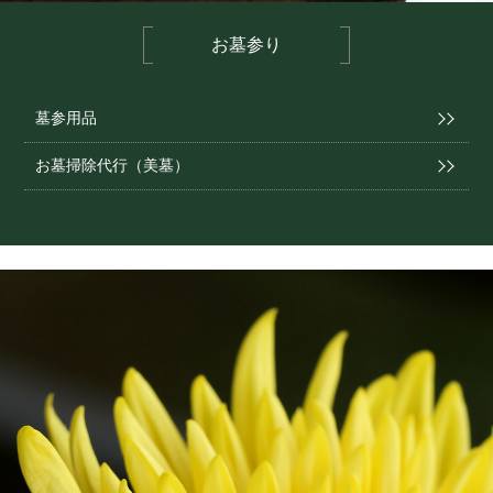
お墓参り
墓参用品
お墓掃除代行（美墓）