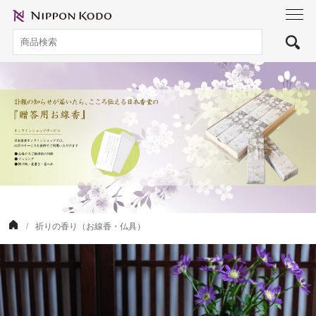
toggl
navig
祈りの香り（お線香・仏具）