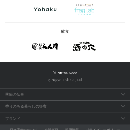
飲食
© Nippon Kodo Co., Ltd.
季節の仏事
春のお彼岸
香りのある暮らしの提案
母の日参り
アロマで手軽に「睡眠のセルフケア」
ブランド
父の日参り
おうち時間の充実に香りを取り入れよう
aroma vera
日本香堂について
企業概要
採用情報
プライバシーポリシー