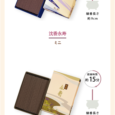
沈香永寿
ミニ