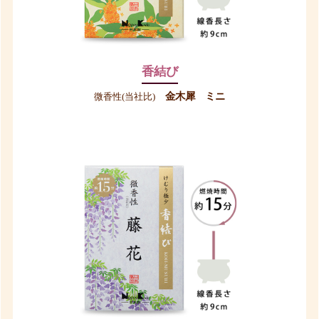
香結び
金木犀 ミニ
微香性(当社比)