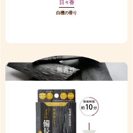
日々香
白檀の香り