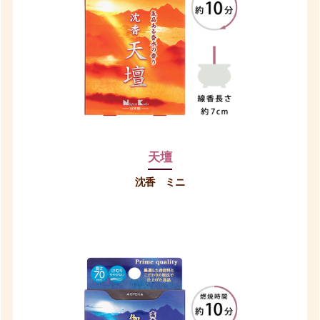
天壇
沈香 ミニ