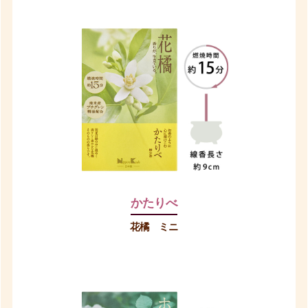
かたりべ
花橘 ミニ