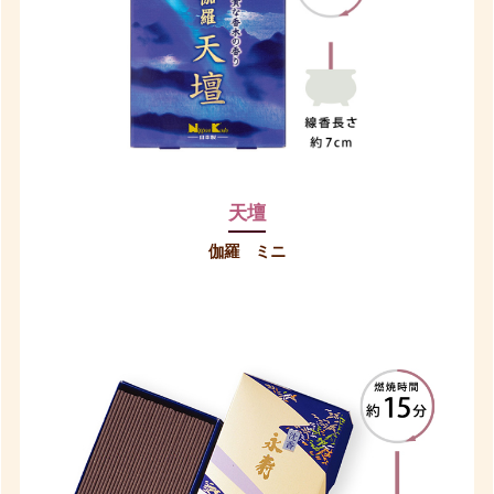
天壇
伽羅 ミニ