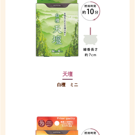
天壇
白檀 ミニ