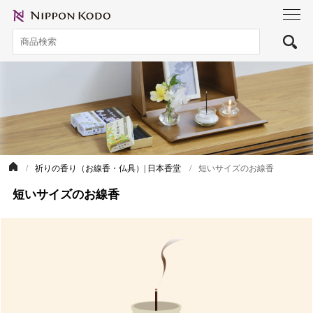
toggl
navig
祈りの香り（お線香・仏具）| 日本香堂
短いサイズのお線香
短いサイズのお線香