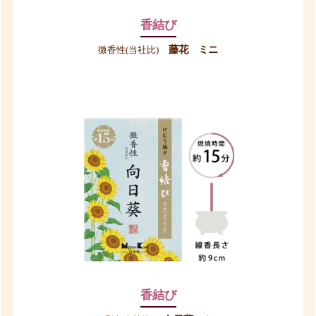
香結び
藤花 ミニ
微香性(当社比)
香結び