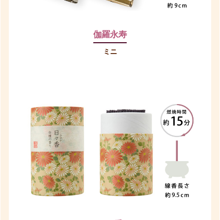
伽羅永寿
ミニ