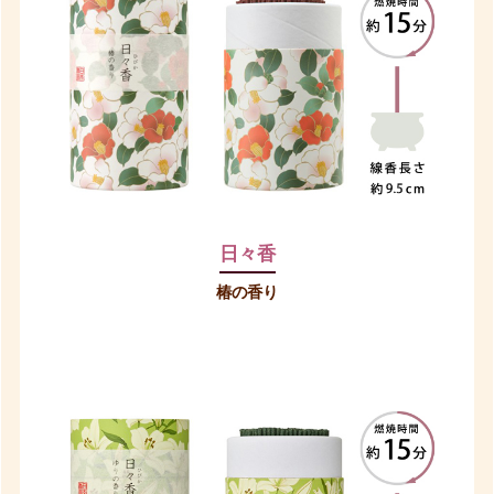
日々香
椿の香り