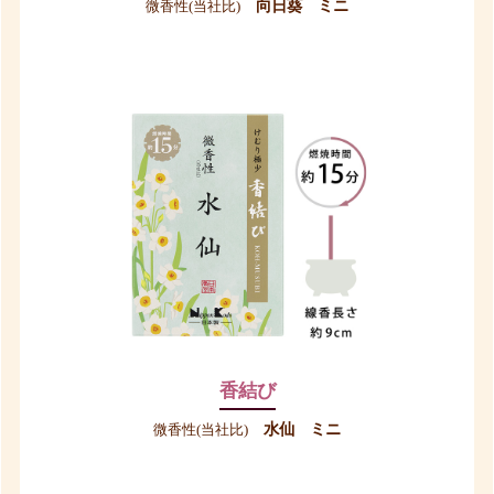
向日葵 ミニ
微香性(当社比)
香結び
水仙 ミニ
微香性(当社比)