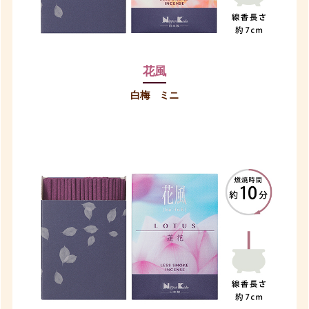
花風
白梅 ミニ