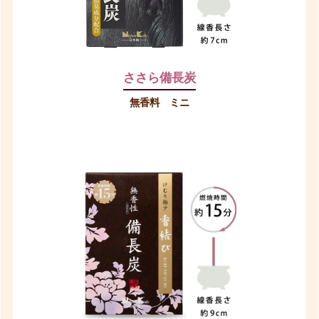
ささら備長炭
無香料 ミニ