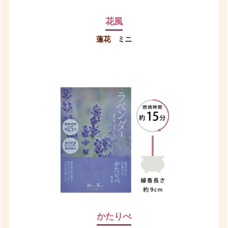
花風
蓮花 ミニ
かたりべ