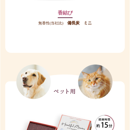
香結び
備長炭 ミニ
無香性(当社比)