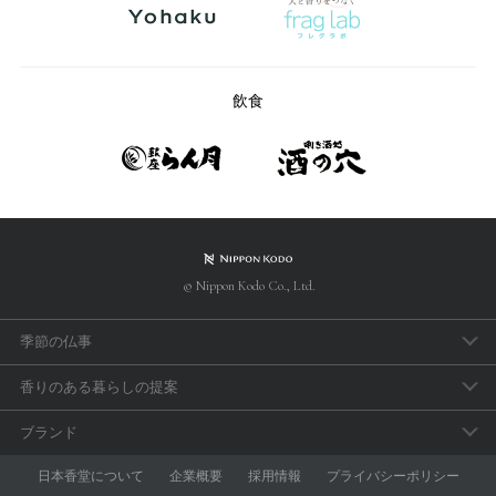
飲食
© Nippon Kodo Co., Ltd.
季節の仏事
春のお彼岸
香りのある暮らしの提案
母の日参り
アロマで手軽に「睡眠のセルフケア」
ブランド
父の日参り
おうち時間の充実に香りを取り入れよう
aroma vera
日本香堂について
企業概要
採用情報
プライバシーポリシー