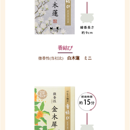
香結び
白木蓮 ミニ
微香性(当社比)