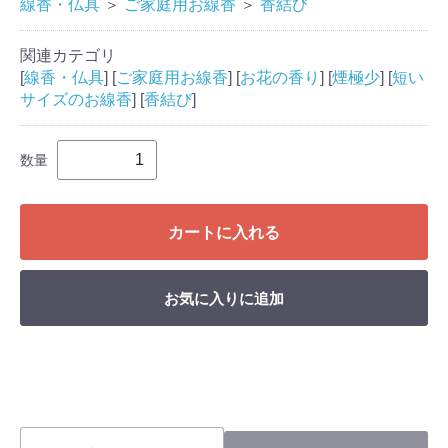
線香・仏具
＞
ご家庭用お線香
＞
香結び
関連カテゴリ
[
線香・仏具
] [
ご家庭用お線香
] [
お花の香り
] [
煙極少
] [
短い
サイズのお線香
] [
香結び
]
数量
カートに入れる
お気に入りに追加