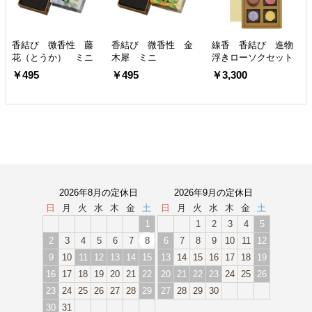
香結び 微香性 藤
香結び 微香性 金
線香 香結び 進物
花（とうか） ミニ
木犀 ミニ
浮きローソクセット
￥495
￥495
￥3,300
2026年8月の定休日
2026年9月の定休日
日
月
火
水
木
金
土
日
月
火
水
木
金
土
1
1
2
3
4
5
2
3
4
5
6
7
8
6
7
8
9
10
11
12
9
10
11
12
13
14
15
13
14
15
16
17
18
19
16
17
18
19
20
21
22
20
21
22
23
24
25
26
23
24
25
26
27
28
29
27
28
29
30
30
31