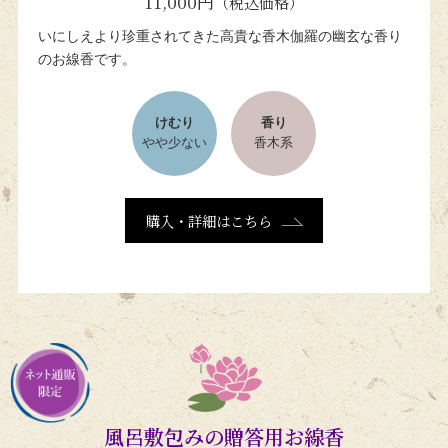
11,000円
（税込価格）
いにしえより珍重されてきた
高貴な香木伽羅の幽玄な香り
のお線香です。
けむり
香り
やや少ない
香木系
購入・詳細はこちら
風呂敷包みの贈答用お線香