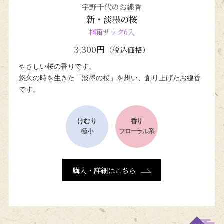
宇野千代のお線香
新・淡墨の桜
桐箱サック6入
3,300円
（税込価格）
やさしい桜の香りです。
悠久の時を生きた「淡墨の桜」を想い、
創り上げたお線香
です。
けむり
香り
極小
フローラル系
購入・詳細はこちら