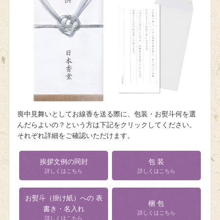
喪中見舞いとしてお線香を送る際に、包装・お熨斗何を選
んだらよいの？という方は下記をクリックしてください。
それぞれ詳細をご確認いただけます。
挨拶文例の同封
包 装
詳しくはこちら
詳しくはこちら
お熨斗（掛け紙）への
表
梱 包
書き・名入れ
詳しくはこちら
詳しくはこちら