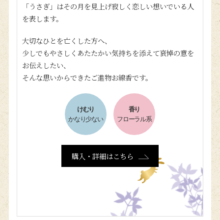
「うさぎ」はその月を見上げ寂しく恋しい想いでいる人
を表します。
大切なひとを亡くした方へ、
少しでもやさしくあたたかい気持ちを添えて哀悼の意を
お伝えしたい、
そんな思いからできたご進物お線香です。
けむり
香り
かなり少ない
フローラル系
購入・詳細はこちら