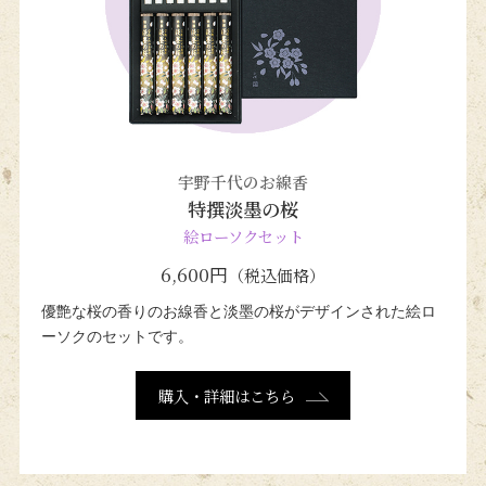
宇野千代のお線香
特撰淡墨の桜
絵ローソクセット
6,600円
（税込価格）
優艶な桜の香りのお線香と
淡墨の桜がデザインされた
絵ロ
ーソクのセットです。
購入・詳細はこちら