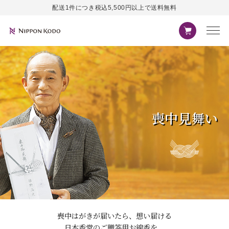
配送1件につき税込5,500円以上で送料無料
喪中見舞い
喪中はがきが届いたら、想い届ける
日本香堂のご贈答用お線香を。