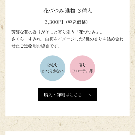
花づつみ 進物 ３種入
3,300円
（税込価格）
芳醇な花の香りがそっと寄り添う「花づつみ」。
さくら、すみれ、白梅をイメージした
3種の香りを詰め合わ
せたご進物用お線香です。
けむり
香り
かなり少ない
フローラル系
購入・詳細はこちら