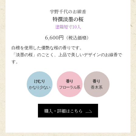
宇野千代のお線香
特撰淡墨の桜
塗箱短寸10入
6,600円
（税込価格）
白檀を使用した優艶な桜の香りです。
「淡墨の桜」のごとく、
上品で美しいデザインのお線香で
す。
けむり
香り
香り
かなり少ない
フローラル系
香木系
購入・詳細はこちら