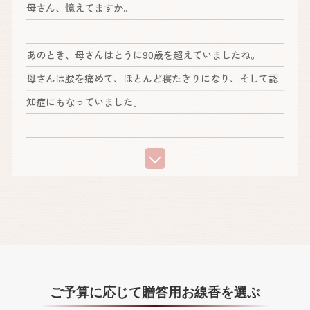
母さん、憶えてますか。
ったの覚えとる？
あのとき、母さんはとうに90歳を超えていましたね。
たいぎゃ嬉しかったよ。
母さんは腰を痛めて、ほとんど寝たきりになり、そして認
兄妹、歳が近かったけん、産むのばためらったとでしょ？
知症にもなっていました。
お店も何もない阿蘇山のふもとで乳飲み子ば育てるのは大
変だったよね。
我が子の名前も忘れ、片言の話はできても、すぐに忘れち
座ってるとこ見たことなかもん。
ゃうんですよね。
お母さんの高菜漬けが食べたい。
「きょうは何日だっけ？」と何度も聞くわけです。
すっぱい梅干しが食べたい。
何度答えても、悲しいほど記憶に残りませんでした。それ
温かいだご汁が食べたいです。
を承知で、母さんを車に乗せて、満開の桜を見に行きまし
鏡に写る私はお母さんにソックリ。
たね。
「ありがとう」をいくら積み重ねても感謝しきれんばって
ご予算に応じて贈答用お線香を選ぶ
ん、自分より相手を思いやるお母さんのようになること