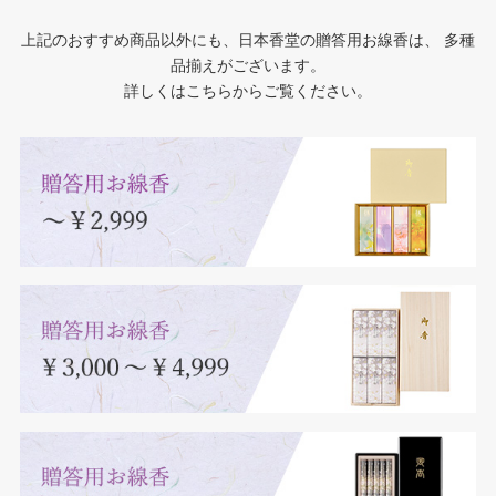
「ほら、母さん、北小学校の桜だよ」ゆっくり走る車の中
が、命を受け継いだ私の使命と思っています。
から、母さんは桜を見て、「きれいだねえ。北小の桜を見
上記のおすすめ商品以外にも、日本香堂の贈答用お線香は、
多種
今度、お母さんお父さんに会いにお墓参りに帰るけん。
品揃えがございます。
るの、何年振りかねえ」と言ったのです。
詳しくはこちらからご覧ください。
その3日後、母さんに会ったとき、ちょうど窓の外では、何
枚もの桜の花びらが風に流され空に舞っていました。
それを見ていた母さんはぼそっとつぶやいたんですよ。
「あっ、思い出した。光生に連れられて車の中から見た北
小の桜、きれいだったねえ」
涙がこぼれました。小さな奇跡でした。
そのとき、母さんから教えられましたよ。生きるっていう
ことは大変だけど、すばらしいって。
母さんが亡くなって、もう3年。今年ももうすぐ桜が咲きま
すよ、母さん。