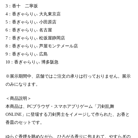
3：香十 二寧坂
4：香ぎゃらりぃ 大丸東京店
5：香ぎゃらりぃ 小田原店
6：香ぎゃらりぃ 名古屋
7：香ぎゃらりぃ 松坂屋静岡店
8：香ぎゃらりぃ 芦屋モンテメール店
9：香ぎゃらりぃ 広島
10：香ぎゃらりぃ 博多阪急
※展示期間中、店舗ではご注文の承りは行っておりません。展示
のみになります。
＜商品説明＞
本商品は、PCブラウザ・スマホアプリゲーム「刀剣乱舞
ONLINE」に登場する刀剣男士をイメージして作られた、お香と
香皿のセットです。
ゆらぐ香煙を眺めながら、ひろがる香りに包まれて、やすらぎの