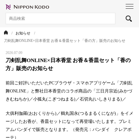
toggl
navig
お知らせ
刀剣乱舞ONLINE×日本香堂 お香＆香皿セット「香の方」販売のお知らせ
2026.07.09
刀剣乱舞ONLINE×日本香堂 お香＆香皿セット「香の
方」販売のお知らせ
前回ご好評いただいたPCブラウザ・スマホアプリゲーム「刀剣乱
舞ONLINE」と弊社日本香堂のコラボ商品の「三日月宗近(みかづ
きむねちか)／小狐丸(こぎつねまる)／石切丸(いしきりまる)／
大俱利伽羅(おおくりから)／鶴丸国永(つるまるくになが)」をイメ
ージしたお香が、香皿セットになって再登場いたします。プレミ
アムバンダイで販売となります。（発売元：バンダイ クレアボ
ーテ）