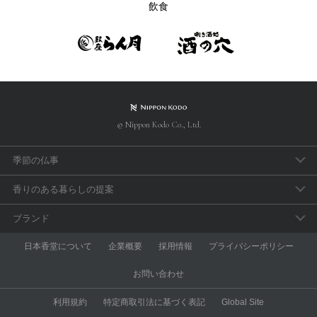
飲食
© Nippon Kodo Co., Ltd.
季節の仏事
春のお彼岸
香りのある暮らしの提案
母の日参り
アロマで手軽に「睡眠のセルフケア」
ブランド
父の日参り
おうち時間の充実に香りを取り入れよう
aroma vera
日本香堂について
企業概要
採用情報
プライバシーポリシー
お盆・新盆見舞
和の香りを楽しむ
anming
お問い合わせ
秋のお彼岸
スポーツアロマ
ESTEBAN
利用規約
特定商取引法に基づく表記
Global Site