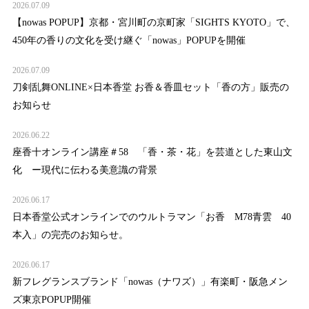
2026.07.09
【nowas POPUP】京都・宮川町の京町家「SIGHTS KYOTO」で、
450年の香りの文化を受け継ぐ「nowas」POPUPを開催
2026.07.09
刀剣乱舞ONLINE×日本香堂 お香＆香皿セット「香の方」販売の
お知らせ
2026.06.22
座香十オンライン講座＃58 「香・茶・花」を芸道とした東山文
化 ー現代に伝わる美意識の背景
2026.06.17
日本香堂公式オンラインでのウルトラマン「お香 M78青雲 40
本入」の完売のお知らせ。
2026.06.17
新フレグランスブランド「nowas（ナワズ）」有楽町・阪急メン
ズ東京POPUP開催