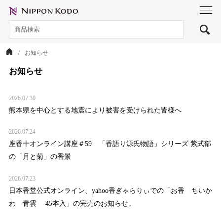
toggl
navig
お知らせ
お知らせ
2026.07.30
熊本県を中心とする地震により被害を受けられた皆様へ
2026.07.24
座香十オンライン講座＃59 「香語り源氏物語」シリーズ 紫式部
の「月と菊」の香景
2026.07.23
日本香堂公式オンライン、yahoo香ぎゃらりぃでの「お香 ちいか
わ 青雲 45本入」の完売のお知らせ。