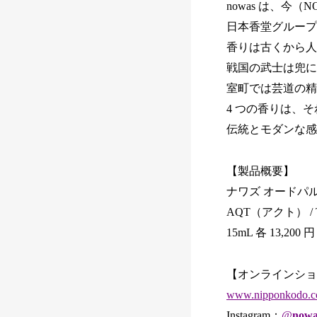
nowas は、
日本香堂グループ
香りは古くから人
戦国の武士は兜に
室町では芸道の精
4 つの香りは、
伝統とモダンな感
【製品概要】
ナワズ オードパル
AQT（アクト） / 
15mL 各 13,20
【オンラインショ
www.nipponkodo.co
Instagram：
@
nowa