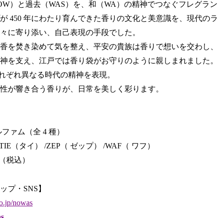
今（NOW）と過去（WAS）を、和（WA）の精神でつなぐフレグラ
が 450 年にわたり育んできた香りの文化と美意識を、現代の
々に寄り添い、自己表現の手段でした。
香を焚き染めて気を整え、平安の貴族は香りで想いを交わし、
神を支え、江戸では香り袋がお守りのように親しまれました。
それぞれ異なる時代の精神を表現。
性が響き合う香りが、日常を美しく彩ります。
ファム（全 4 種）
TIE（タイ） /ZEP（ ゼップ） /WAF（ ワフ）
0 円（税込）
ップ・SNS】
.jp/nowas
s