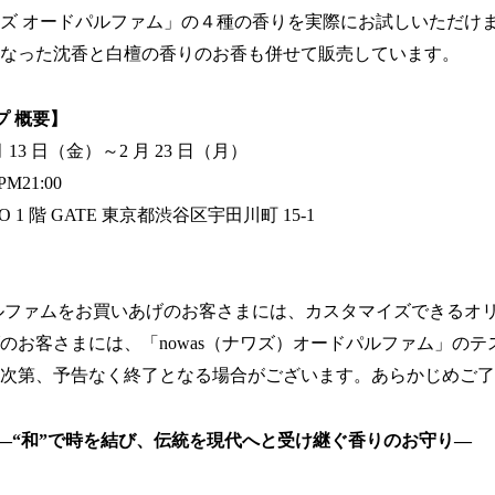
ズ オードパルファム」の４種の香りを実際にお試しいただけ
なった沈香と白檀の香りのお香も併せて販売しています。
プ 概要】
月 13 日（金）～2 月 23 日（月）
M21:00
 1 階 GATE 東京都渋谷区宇田川町 15-1
ルファムをお買いあげのお客さまには、カスタマイズできるオ
のお客さまには、「nowas（ナワズ）オードパルファム」のテ
次第、予告なく終了となる場合がございます。あらかじめご了
ズ）―“和”で時を結び、伝統を現代へと受け継ぐ香りのお守り―