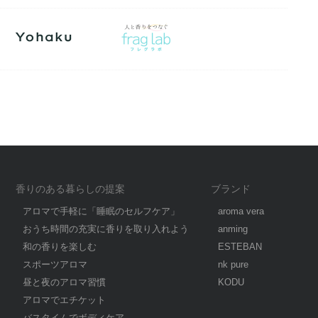
香りのある暮らしの提案
ブランド
アロマで手軽に「睡眠のセルフケア」
aroma vera
おうち時間の充実に香りを取り入れよう
anming
和の香りを楽しむ
ESTEBAN
スポーツアロマ
nk pure
昼と夜のアロマ習慣
KODU
アロマでエチケット
バスタイムでボディケア