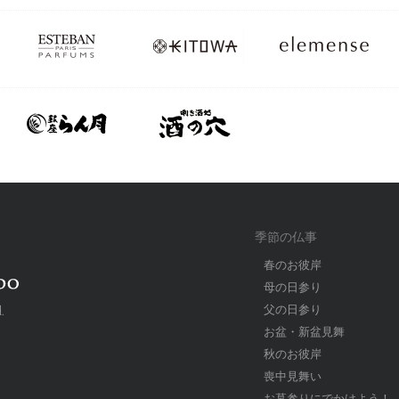
季節の仏事
春のお彼岸
母の日参り
父の日参り
.
お盆・新盆見舞
秋のお彼岸
喪中見舞い
お墓参りにでかけよう！