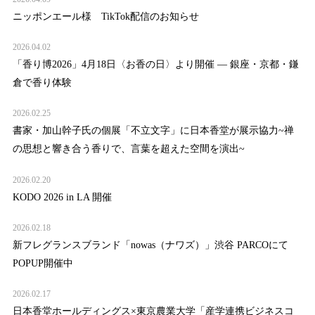
ニッポンエール様 TikTok配信のお知らせ
2026.04.02
「香り博2026」4月18日〈お香の日〉より開催 — 銀座・京都・鎌
倉で香り体験
2026.02.25
書家・加山幹子氏の個展「不立文字」に日本香堂が展示協力~禅
の思想と響き合う香りで、言葉を超えた空間を演出~
2026.02.20
KODO 2026 in LA 開催
2026.02.18
新フレグランスブランド「nowas（ナワズ）」渋谷 PARCOにて
POPUP開催中
2026.02.17
日本香堂ホールディングス×東京農業大学「産学連携ビジネスコ