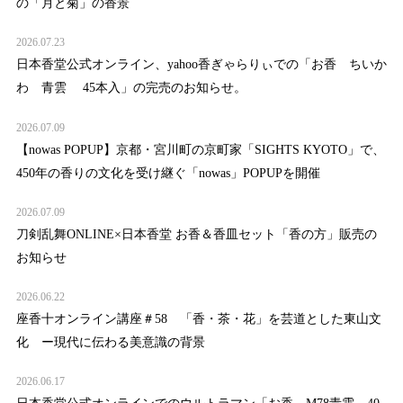
の「月と菊」の香景
2026.07.23
日本香堂公式オンライン、yahoo香ぎゃらりぃでの「お香 ちいか
わ 青雲 45本入」の完売のお知らせ。
2026.07.09
【nowas POPUP】京都・宮川町の京町家「SIGHTS KYOTO」で、
450年の香りの文化を受け継ぐ「nowas」POPUPを開催
2026.07.09
刀剣乱舞ONLINE×日本香堂 お香＆香皿セット「香の方」販売の
お知らせ
2026.06.22
座香十オンライン講座＃58 「香・茶・花」を芸道とした東山文
化 ー現代に伝わる美意識の背景
2026.06.17