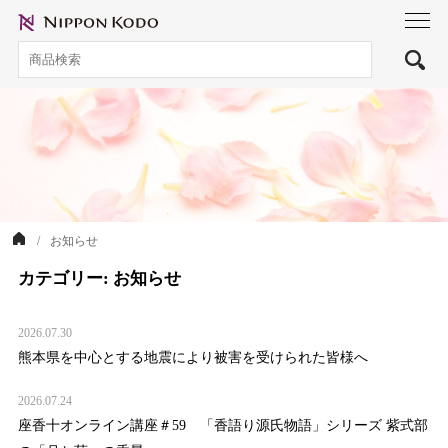
toggl
navig
お知らせ
カテゴリー:
お知らせ
2026.07.30
熊本県を中心とする地震により被害を受けられた皆様へ
2026.07.24
座香十オンライン講座＃59 「香語り源氏物語」シリーズ 紫式部