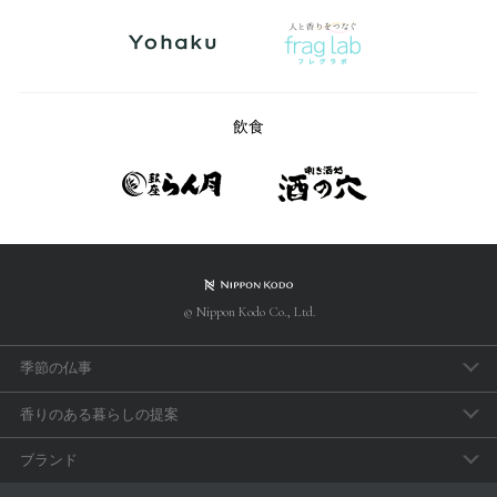
飲食
© Nippon Kodo Co., Ltd.
季節の仏事
春のお彼岸
香りのある暮らしの提案
母の日参り
アロマで手軽に「睡眠のセルフケア」
ブランド
父の日参り