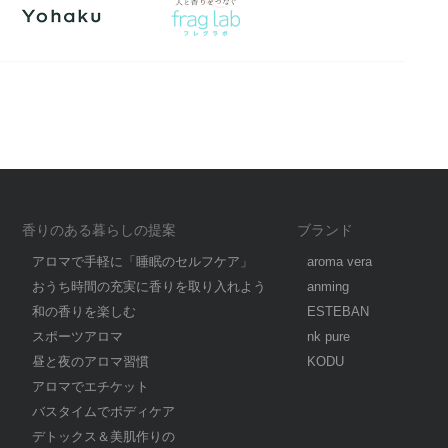
香りのある暮らしの提案
ブランド
アロマで手軽に「睡眠のセルフケア」
aroma vera
おうち時間の充実に香りを取り入れよう
anming
和の香りを楽しむ
ESTEBAN
スポーツアロマ
nk pure
昼と夜のアロマ習慣
KODU
アロマでエチケット
バスタイムでボディケア
デトックス＆美肌作りの