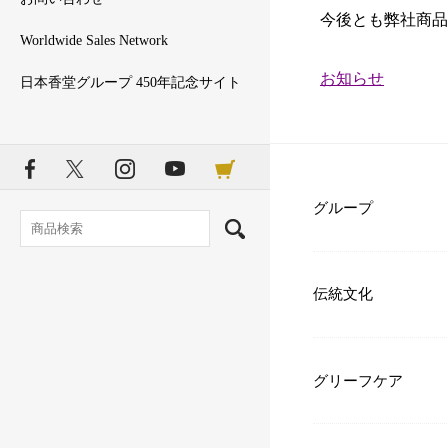
今後とも弊社商品
Worldwide Sales Network
カ
お知らせ
日本香堂グループ 450年記念サイト
テ
ゴ
リ
ー：
グループ
伝統文化
グリーフケア