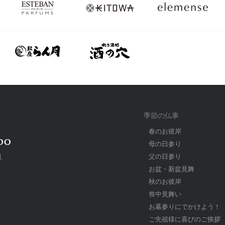
季節の仏事
春のお彼岸
母の日参り
父の日参り
.
お盆・新盆見舞
秋のお彼岸
喪中見舞い
お墓参りにでかけよう！
ご先祖様に喜びのご挨拶