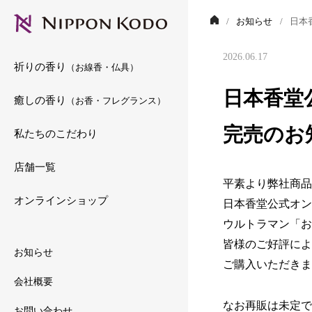
お知らせ
日本
2026.06.17
祈りの香り
（お線香・仏具）
日本香堂
癒しの香り
（お香・フレグランス）
完売のお
私たちのこだわり
店舗一覧
平素より弊社商品
オンラインショップ
日本香堂公式オン
ウルトラマン「お
皆様のご好評によ
お知らせ
ご購入いただきま
会社概要
なお再販は未定で
お問い合わせ