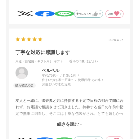
ありがとうございました。
参考になった
0
Like!
0
2026.4.26
丁寧な対応に感謝します
用途（自宅用・ギフト用）
:ギフト
香りの印象
:ほどよい
ベルベル
年代:
70代～
性別:
女性
住まい:
持ち家一戸建て
使用箇所:
その他
お住まいの地域:
近畿
友人と一緒に、御香典と共に持参する予定で日程の都合で間に合
わず、お電話で相談させて頂きました。持参する当日の午前中指
定で無事に到着し、そこには丁寧な包装がされ、とても嬉しかっ
たです。
続きを読む
ご無理なお願いでしたが、しっかりした対応を頂き、日本香堂様
をオンラインで購入するのは初めてでしたが安心でき、機会があ