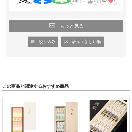
れば次も利用したいと思いました。ありがとうございました。
参考になった
0
Like!
0
もっと見る
絞り込み
表示：新しい順
この商品と関連するおすすめ商品