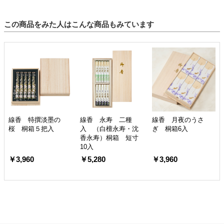
この商品をみた人はこんな商品もみています
線香 特撰淡墨の
線香 永寿 二種
線香 月夜のうさ
桜 桐箱５把入
入 （白檀永寿・沈
ぎ 桐箱6入
香永寿）桐箱 短寸
10入
￥3,960
￥5,280
￥3,960