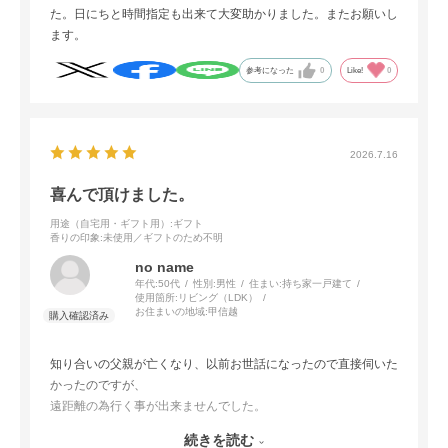
た。日にちと時間指定も出来て大変助かりました。またお願いし
ます。
参考になった
0
Like!
0
2026.7.16
喜んで頂けました。
用途（自宅用・ギフト用）
:ギフト
香りの印象
:未使用／ギフトのため不明
no name
年代:
50代
性別:
男性
住まい:
持ち家一戸建て
使用箇所:
リビング（LDK）
お住まいの地域:
甲信越
知り合いの父親が亡くなり、以前お世話になったので直接伺いた
かったのですが、
遠距離の為行く事が出来ませんでした。
その為お線香をお送り致しました。
続きを読む
大変喜んで頂きました。