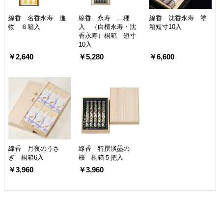
線香 名香永寿 進
線香 永寿 二種
線香 沈香永寿 塗
物 ６箱入
入 （白檀永寿・沈
箱短寸10入
香永寿）桐箱 短寸
10入
￥2,640
￥5,280
￥6,600
線香 月夜のうさ
線香 特撰淡墨の
ぎ 桐箱6入
桜 桐箱５把入
￥3,960
￥3,960