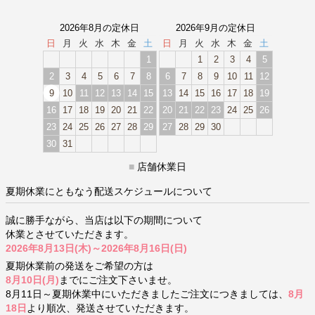
2026年8月の定休日
2026年9月の定休日
日
月
火
水
木
金
土
日
月
火
水
木
金
土
1
1
2
3
4
5
2
3
4
5
6
7
8
6
7
8
9
10
11
12
9
10
11
12
13
14
15
13
14
15
16
17
18
19
16
17
18
19
20
21
22
20
21
22
23
24
25
26
23
24
25
26
27
28
29
27
28
29
30
30
31
■
店舗休業日
夏期休業にともなう配送スケジュールについて
誠に勝手ながら、当店は以下の期間について
休業とさせていただきます。
2026年8月13日(木)～2026年8月16日(日)
夏期休業前の発送をご希望の方は
8月10日(月)
までにご注文下さいませ。
8月11日～夏期休業中にいただきましたご注文につきましては、
8月
18日
より順次、発送させていただきます。