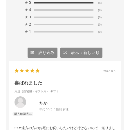
★
5
(4)
★
4
(0)
★
3
(0)
★
2
(0)
★
1
(0)
絞り込み
表示：新しい順
2026.8.6
喜ばれました
用途（自宅用・ギフト用）
:ギフト
たか
年代:
50代
性別:
女性
中々遠方の方のお宅にお伺いしたいけど行けないので、送りまし