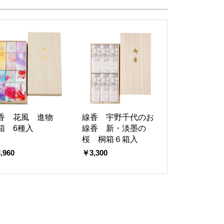
香 花風 進物
線香 宇野千代のお
箱 6種入
線香 新・淡墨の
桜 桐箱６箱入
,960
￥3,300