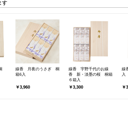
ます
桐
線香 月夜のうさぎ 桐
線香 宇野千代のお線
線
箱6入
香 新・淡墨の桜 桐箱
入
６箱入
￥3,960
￥3,300
￥3