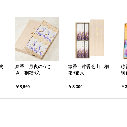
物
線香 月夜のうさ
線香 銘香芝山 桐
線
ぎ 桐箱6入
箱6箱入
桐
￥3,960
￥3,300
￥3