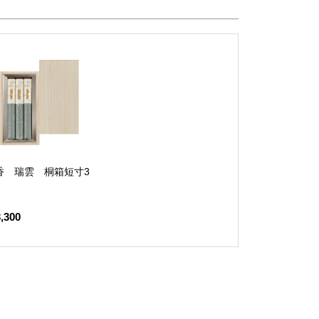
香 瑞雲 桐箱短寸3
,300