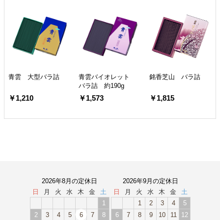
青雲 大型バラ詰
青雲バイオレット
銘香芝山 バラ詰
バラ詰 約190g
￥1,210
￥1,573
￥1,815
2026年8月の定休日
2026年9月の定休日
日
月
火
水
木
金
土
日
月
火
水
木
金
土
1
1
2
3
4
5
2
3
4
5
6
7
8
6
7
8
9
10
11
12