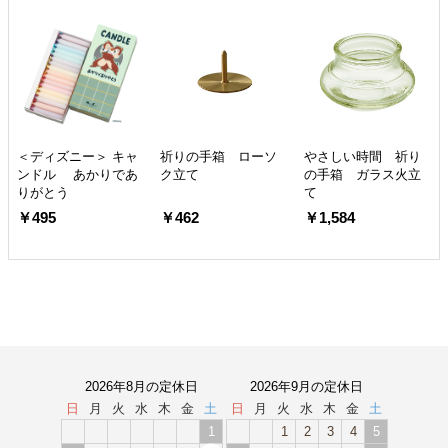
＜ディズニー＞ キャ
祈りの手箱 ローソ
やさしい時間 祈り
ンドル あかりであ
ク立て
の手箱 ガラス火立
りがとう
て
￥495
￥462
￥1,584
2026年8月の定休日
2026年9月の定休日
日
月
火
水
木
金
土
日
月
火
水
木
金
土
1
1
2
3
4
5