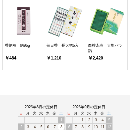
香炉灰 約95g
毎日香 長大把5入
白檀永寿 大型バラ
詰
￥484
￥1,210
￥2,420
2026年8月の定休日
2026年9月の定休日
日
月
火
水
木
金
土
日
月
火
水
木
金
土
1
1
2
3
4
5
2
3
4
5
6
7
8
6
7
8
9
10
11
12