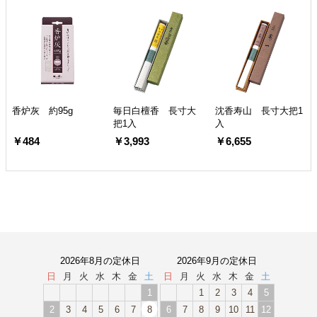
香炉灰 約95g
毎日白檀香 長寸大
沈香寿山 長寸大把1
把1入
入
￥484
￥3,993
￥6,655
2026年8月の定休日
2026年9月の定休日
日
月
火
水
木
金
土
日
月
火
水
木
金
土
1
1
2
3
4
5
2
3
4
5
6
7
8
6
7
8
9
10
11
12