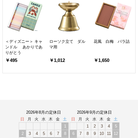
＜ディズニー＞ キャ
ローソク立て ダル
花風 白梅 バラ詰
ンドル あかりであ
マ用
りがとう
￥495
￥1,012
￥1,650
2026年8月の定休日
2026年9月の定休日
日
月
火
水
木
金
土
日
月
火
水
木
金
土
1
1
2
3
4
5
2
3
4
5
6
7
8
6
7
8
9
10
11
12