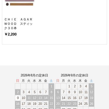
ＣＨＩＥ ＡＧＡＲ
ＷＯＯＤ スティッ
ク３０本
￥2,200
2026年8月の定休日
2026年9月の定休日
日
月
火
水
木
金
土
日
月
火
水
木
金
土
1
1
2
3
4
5
2
3
4
5
6
7
8
6
7
8
9
10
11
12
9
10
11
12
13
14
15
13
14
15
16
17
18
19
16
17
18
19
20
21
22
20
21
22
23
24
25
26