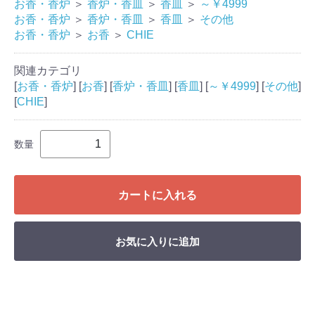
お香・香炉
＞
香炉・香皿
＞
香皿
＞
～￥4999
お香・香炉
＞
香炉・香皿
＞
香皿
＞
その他
お香・香炉
＞
お香
＞
CHIE
関連カテゴリ
[
お香・香炉
] [
お香
] [
香炉・香皿
] [
香皿
] [
～￥4999
] [
その他
]
[
CHIE
]
数量
カートに入れる
お気に入りに追加