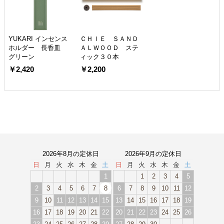
YUKARI インセンス
ＣＨＩＥ ＳＡＮＤ
ホルダー 長香皿
ＡＬＷＯＯＤ ステ
グリーン
ィック３０本
￥2,420
￥2,200
2026年8月の定休日
2026年9月の定休日
日
月
火
水
木
金
土
日
月
火
水
木
金
土
1
1
2
3
4
5
2
3
4
5
6
7
8
6
7
8
9
10
11
12
9
10
11
12
13
14
15
13
14
15
16
17
18
19
16
17
18
19
20
21
22
20
21
22
23
24
25
26