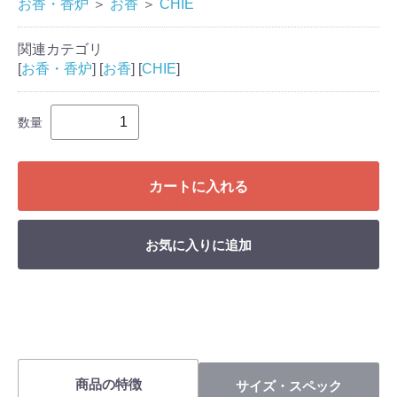
お香・香炉
＞
お香
＞
CHIE
関連カテゴリ
[
お香・香炉
] [
お香
] [
CHIE
]
数量
カートに入れる
お気に入りに追加
商品の特徴
サイズ・スペック