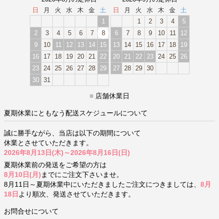
日
月
火
水
木
金
土
日
月
火
水
木
金
土
1
1
2
3
4
5
2
3
4
5
6
7
8
6
7
8
9
10
11
12
9
10
11
12
13
14
15
13
14
15
16
17
18
19
16
17
18
19
20
21
22
20
21
22
23
24
25
26
23
24
25
26
27
28
29
27
28
29
30
30
31
■
店舗休業日
夏期休業にともなう配送スケジュールについて
誠に勝手ながら、当店は以下の期間について
休業とさせていただきます。
2026年8月13日(木)～2026年8月16日(日)
夏期休業前の発送をご希望の方は
8月10日(月)
までにご注文下さいませ。
8月11日～夏期休業中にいただきましたご注文につきましては、
8月
18日
より順次、発送させていただきます。
お問合せについて