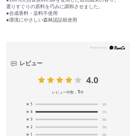
選りすぐりの原料を巧みに調和させました。
●合成香料・染料不使用
●環境にやさしい森林認証紙使用
レビュー
4.0
1
レビュー件数：
件
★
5
(0)
★
4
(1)
★
3
(0)
★
2
(0)
★
1
(0)