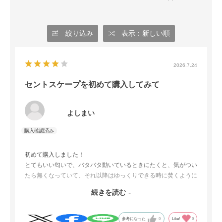
絞り込み
表示：新しい順
2026.7.24
セントスケープを初めて購入してみて
よしまい
初めて購入しました！
とてもいい匂いで、バタバタ動いているときにたくと、気がつい
たら無くなっていて、それ以降はゆっくりできる時に焚くように
しています。
続きを読む
少しの時間だからこそ、リラックスできるというか満喫できる気
がしました。
習慣化してきているのでリピートしたなと思いますし、他の種類
参考になった
0
Like!
0