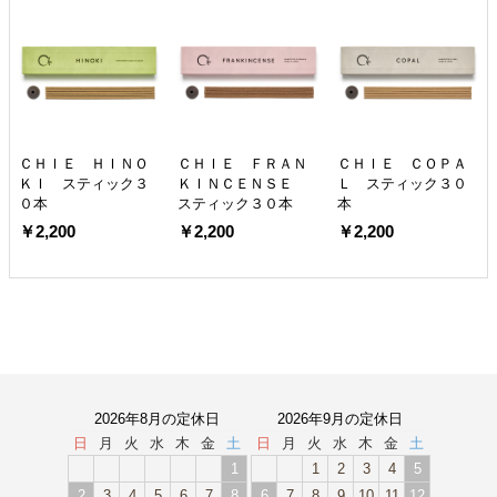
ＣＨＩＥ ＨＩＮＯ
ＣＨＩＥ ＦＲＡＮ
ＣＨＩＥ ＣＯＰＡ
ＫＩ スティック３
ＫＩＮＣＥＮＳＥ
Ｌ スティック３０
０本
スティック３０本
本
￥2,200
￥2,200
￥2,200
2026年8月の定休日
2026年9月の定休日
日
月
火
水
木
金
土
日
月
火
水
木
金
土
1
1
2
3
4
5
2
3
4
5
6
7
8
6
7
8
9
10
11
12