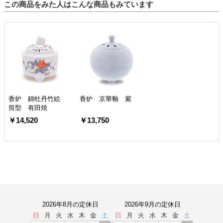
この商品をみた人はこんな商品もみています
香炉 錦牡丹竹絵
香炉 京華釉 紫
筒型 有田焼
￥14,520
￥13,750
2026年8月の定休日
2026年9月の定休日
日
月
火
水
木
金
土
日
月
火
水
木
金
土