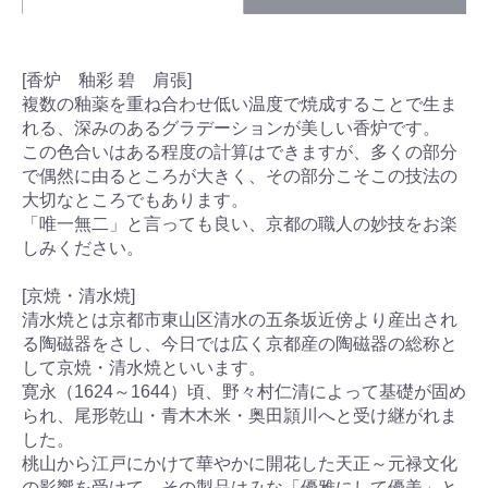
[香炉 釉彩 碧 肩張]
複数の釉薬を重ね合わせ低い温度で焼成することで生ま
れる、深みのあるグラデーションが美しい香炉です。
この色合いはある程度の計算はできますが、多くの部分
で偶然に由るところが大きく、その部分こそこの技法の
大切なところでもあります。
「唯一無二」と言っても良い、京都の職人の妙技をお楽
しみください。
[京焼・清水焼]
清水焼とは京都市東山区清水の五条坂近傍より産出され
る陶磁器をさし、今日では広く京都産の陶磁器の総称と
して京焼・清水焼といいます。
寛永（1624～1644）頃、野々村仁清によって基礎が固め
られ、尾形乾山・青木木米・奥田頴川へと受け継がれま
した。
桃山から江戸にかけて華やかに開花した天正～元禄文化
の影響を受けて、その製品はみな「優雅にして優美」と