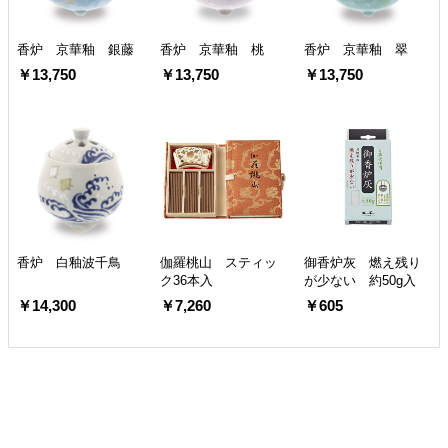
香炉 京華釉 銀藤
香炉 京華釉 桃
香炉 京華釉 翠
￥13,750
￥13,750
￥13,750
香炉 白釉波千鳥
伽羅桃山 スティッ
御香炉灰 燃え残り
ク36本入
が少ない 約50g入
￥14,300
￥7,260
￥605