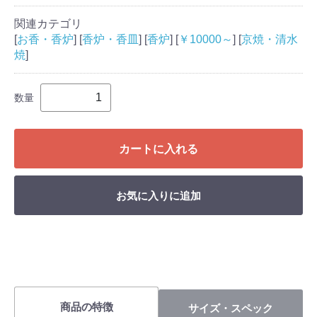
関連カテゴリ
[
お香・香炉
] [
香炉・香皿
] [
香炉
] [
￥10000～
] [
京焼・清水
焼
]
数量
カートに入れる
お気に入りに追加
商品の特徴
サイズ・スペック