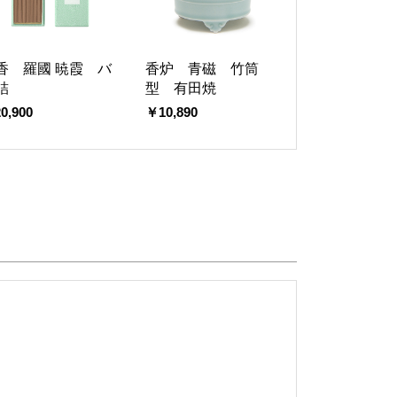
香 羅國 暁霞 バ
香炉 青磁 竹筒
詰
型 有田焼
0,900
￥10,890