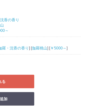
沈香の香り
山
000～
伽羅・沈香の香り
] [
伽羅桃山
] [
￥5000～
]
れる
追加