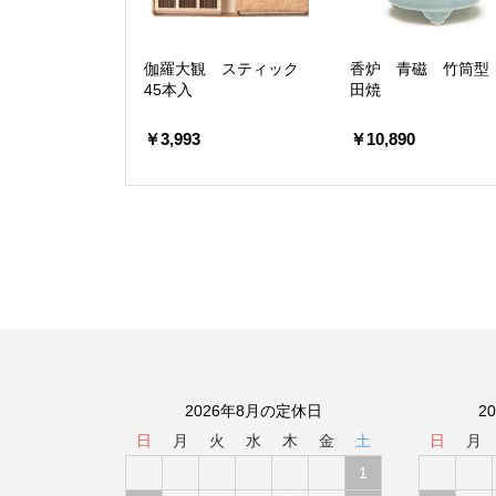
伽羅大観 スティック
香炉 青磁 竹筒型
45本入
田焼
￥3,993
￥10,890
2026年8月の定休日
2
日
月
火
水
木
金
土
日
月
1