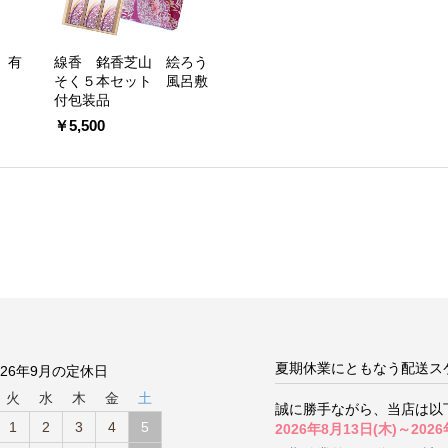
 有
線香 銘香芝山 絵ろう
そく５本セット 風呂敷
付包装品
￥5,500
夏期休業にともなう配送ス
026年9月の定休日
火
水
木
金
土
誠に勝手ながら、当店は以
1
2
3
4
5
2026年8月13日(木)～2026