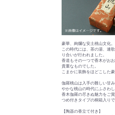
豪華、絢爛な安土桃山文化。
この時代には、茶の湯、連歌
り合いが行われました。
香道もその一つで香木がおお
貴重なものでした。
こまかに装飾をほどこした豪
伽羅桃山は入手の難しい甘み
やかな桃山の時代にふさわし
香木伽羅の尽きぬ魅力をご賞
つめ付きタイプの桐箱入りで
【陶器の香立て付き】