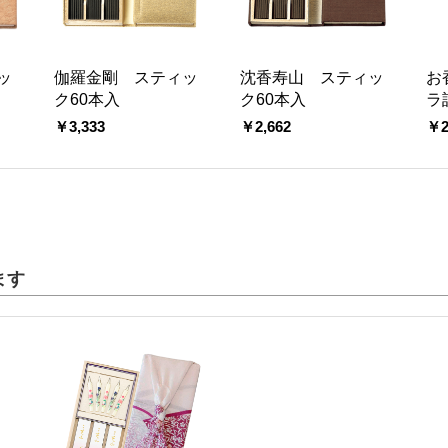
ッ
伽羅金剛 スティッ
沈香寿山 スティッ
お
ク60本入
ク60本入
ラ
￥3,333
￥2,662
￥2
ます