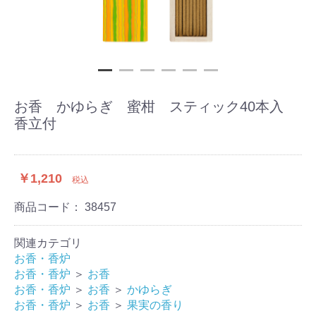
お香 かゆらぎ 蜜柑 スティック40本入
香立付
￥1,210
税込
商品コード：
38457
関連カテゴリ
お香・香炉
お香・香炉
＞
お香
お香・香炉
＞
お香
＞
かゆらぎ
お香・香炉
＞
お香
＞
果実の香り