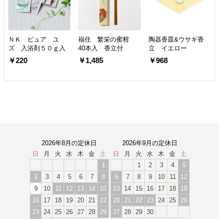
ＮＫ ピュア ユ
福住 繁栄の蜜柑
陶器香皿&ウサギ香
ズ 入浴剤５０ｇ入
40本入 香立付
立 イエロー
￥220
￥1,485
￥968
2026年8月の定休日
2026年9月の定休日
日
月
火
水
木
金
土
日
月
火
水
木
金
土
1
1
2
3
4
5
2
3
4
5
6
7
8
6
7
8
9
10
11
12
9
10
11
12
13
14
15
13
14
15
16
17
18
19
16
17
18
19
20
21
22
20
21
22
23
24
25
26
23
24
25
26
27
28
29
27
28
29
30