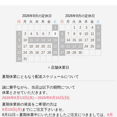
2026年8月の定休日
2026年9月の定休日
日
月
火
水
木
金
土
日
月
火
水
木
金
土
1
1
2
3
4
5
2
3
4
5
6
7
8
6
7
8
9
10
11
12
9
10
11
12
13
14
15
13
14
15
16
17
18
19
16
17
18
19
20
21
22
20
21
22
23
24
25
26
23
24
25
26
27
28
29
27
28
29
30
30
31
■
店舗休業日
夏期休業にともなう配送スケジュールについて
誠に勝手ながら、当店は以下の期間について
休業とさせていただきます。
2026年8月13日(木)～2026年8月16日(日)
夏期休業前の発送をご希望の方は
8月10日(月)
までにご注文下さいませ。
8月11日～夏期休業中にいただきましたご注文につきましては、
8月