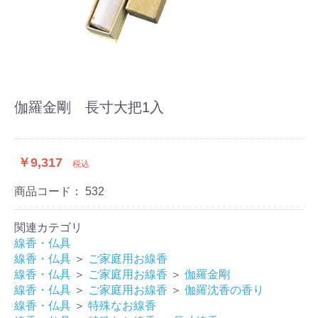
伽羅金剛 長寸大把1入
￥9,317
税込
商品コード：
532
関連カテゴリ
線香・仏具
線香・仏具
＞
ご家庭用お線香
線香・仏具
＞
ご家庭用お線香
＞
伽羅金剛
線香・仏具
＞
ご家庭用お線香
＞
伽羅沈香の香り
線香・仏具
＞
特殊なお線香