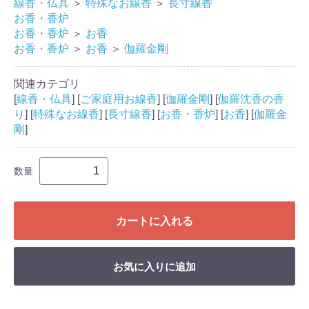
線香・仏具
＞
特殊なお線香
＞
長寸線香
お香・香炉
お香・香炉
＞
お香
お香・香炉
＞
お香
＞
伽羅金剛
関連カテゴリ
[
線香・仏具
] [
ご家庭用お線香
] [
伽羅金剛
] [
伽羅沈香の香
り
] [
特殊なお線香
] [
長寸線香
] [
お香・香炉
] [
お香
] [
伽羅金
剛
]
数量
カートに入れる
お気に入りに追加