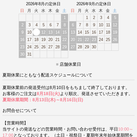
2026年8月の定休日
2026年9月の定休日
日
月
火
水
木
金
土
日
月
火
水
木
金
土
1
1
2
3
4
5
2
3
4
5
6
7
8
6
7
8
9
10
11
12
9
10
11
12
13
14
15
13
14
15
16
17
18
19
16
17
18
19
20
21
22
20
21
22
23
24
25
26
23
24
25
26
27
28
29
27
28
29
30
30
31
■
店舗休業日
夏期休業にともなう配送スケジュールについて
夏期休業前の発送受付は8月10日をもちまして終了しております。
お客様のご注文は
8月18日(火)
より順次、発送させていただきます。
夏期休業期間：8月13日(木)～8月16日(日)
お問合せについて
【営業時間】
当サイトの発送などの営業時間・お問い合わせ受付は、平日
10:00～
17:00
となっております。（土日・祝祭日・夏期年末年始休業期間を