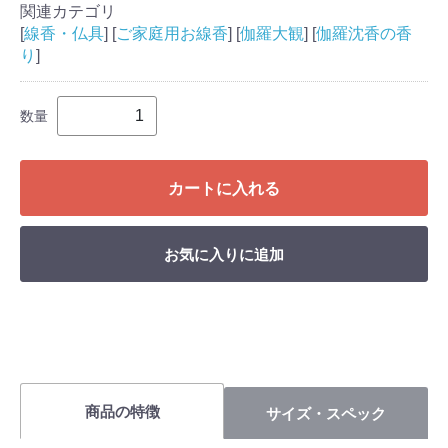
関連カテゴリ
[
線香・仏具
] [
ご家庭用お線香
] [
伽羅大観
] [
伽羅沈香の香
り
]
数量
カートに入れる
お気に入りに追加
商品の特徴
サイズ・スペック