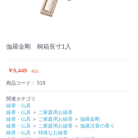
伽羅金剛 桐箱長寸1入
￥5,445
税込
商品コード：
519
関連カテゴリ
線香・仏具
線香・仏具
＞
ご家庭用お線香
線香・仏具
＞
ご家庭用お線香
＞
伽羅金剛
線香・仏具
＞
ご家庭用お線香
＞
伽羅沈香の香り
線香・仏具
＞
特殊なお線香