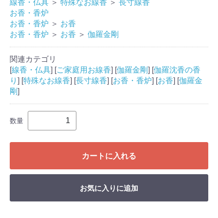
線香・仏具
＞
特殊なお線香
＞
長寸線香
お香・香炉
お香・香炉
＞
お香
お香・香炉
＞
お香
＞
伽羅金剛
関連カテゴリ
[
線香・仏具
] [
ご家庭用お線香
] [
伽羅金剛
] [
伽羅沈香の香
り
] [
特殊なお線香
] [
長寸線香
] [
お香・香炉
] [
お香
] [
伽羅金
剛
]
数量
カートに入れる
お気に入りに追加