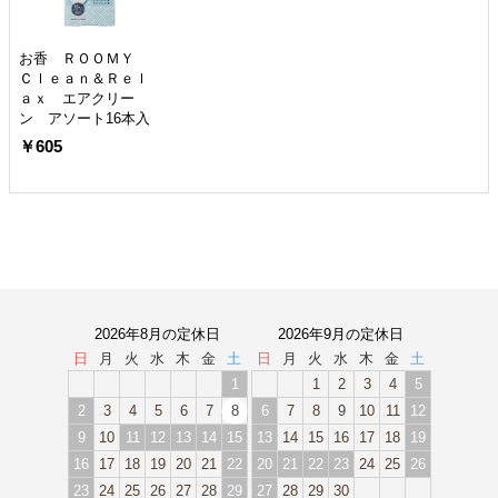
お香 ＲＯＯＭＹ
Ｃｌｅａｎ＆Ｒｅｌ
ａｘ エアクリー
ン アソート16本入
￥605
2026年8月の定休日
2026年9月の定休日
日
月
火
水
木
金
土
日
月
火
水
木
金
土
1
1
2
3
4
5
2
3
4
5
6
7
8
6
7
8
9
10
11
12
9
10
11
12
13
14
15
13
14
15
16
17
18
19
16
17
18
19
20
21
22
20
21
22
23
24
25
26
23
24
25
26
27
28
29
27
28
29
30