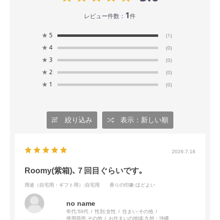
1
レビュー件数：
件
★
5
(1)
★
4
(0)
★
3
(0)
★
2
(0)
★
1
(0)
絞り込み
表示：新しい順
2026.7.18
Roomy(紫箱)､７回目ぐらいです｡
用途（自宅用・ギフト用）
:自宅用
香りの印象
:ほどよい
no name
年代:
50代
性別:
女性
住まい:
その他
使用箇所:
その他
お住まいの地域:
九州・沖縄