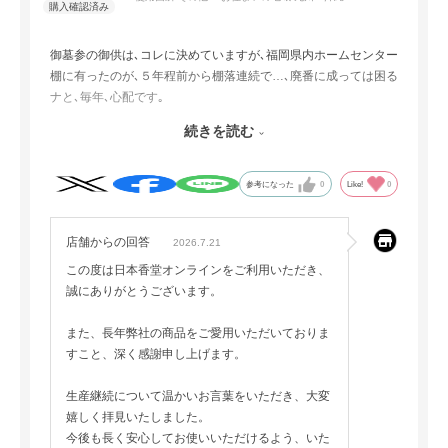
御墓参の御供は､コレに決めていますが､福岡県内ホームセンター
棚に有ったのが､５年程前から棚落連続で…､廃番に成っては困る
ナと､毎年､心配です｡
是非､生産継続を御願いします｡
続きを読む
白色容器の上下各三ヶ所の突起で､真中が両側より細く､紫箱の窓
から四色を見ると､窓枠と重なるので､
参考になった
0
Like!
0
等間隔の方が､見映え良さそうに､思うのですが｡
店舗からの回答
2026.7.21
この度は日本香堂オンラインをご利用いただき、
誠にありがとうございます。
また、長年弊社の商品をご愛用いただいておりま
すこと、深く感謝申し上げます。
生産継続について温かいお言葉をいただき、大変
嬉しく拝見いたしました。
今後も長く安心してお使いいただけるよう、いた