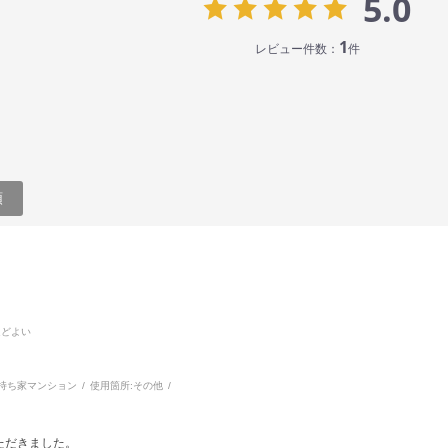
5.0
1
レビュー件数：
件
順
。
ほどよい
持ち家マンション
使用箇所:
その他
ただきました。