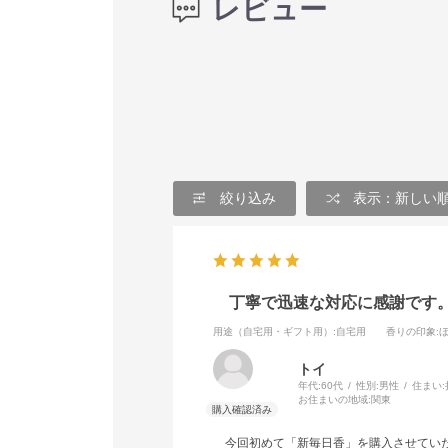
レビュー
絞り込み
表示：新しい
丁寧で迅速な対応に感謝です
用途（自宅用・ギフト用）
:自宅用
香りの印象
:
トイ
年代:
60代
性別:
男性
住まい:
お住まいの地域:
関東
今回初めて「新毎日香」を購入させてい