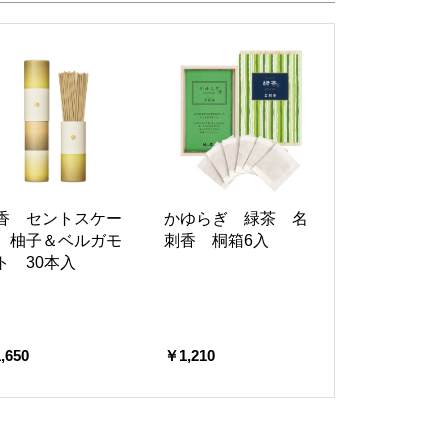
香 セントスケー
かゆらぎ 緑茶 名
 柚子＆ベルガモ
刺香 桐箱6入
ト 30本入
,650
￥1,210