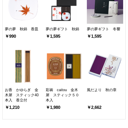
夢の夢 秋錦 香皿
夢の夢ギフト 秋錦
夢の夢ギフト 冬響
￥990
￥1,595
￥1,595
お香 かゆらぎ 金
彩祷 caitou 金木
風だより 秋の章
木犀 スティック40
犀 スティック５０
本入 香立付
本入
￥1,210
￥1,980
￥2,662