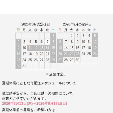
2026年8月の定休日
2026年9月の定休日
日
月
火
水
木
金
土
日
月
火
水
木
金
土
1
1
2
3
4
5
2
3
4
5
6
7
8
6
7
8
9
10
11
12
9
10
11
12
13
14
15
13
14
15
16
17
18
19
16
17
18
19
20
21
22
20
21
22
23
24
25
26
23
24
25
26
27
28
29
27
28
29
30
30
31
■
店舗休業日
夏期休業にともなう配送スケジュールについて
誠に勝手ながら、当店は以下の期間について
休業とさせていただきます。
2026年8月13日(木)～2026年8月16日(日)
夏期休業前の発送をご希望の方は