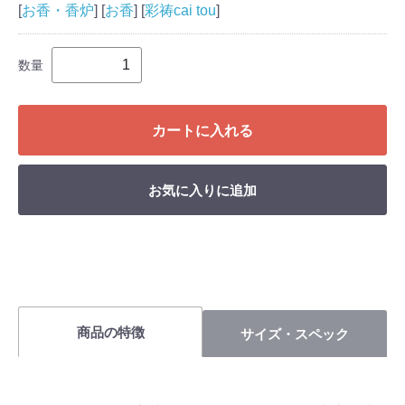
[
お香・香炉
] [
お香
] [
彩祷cai tou
]
数量
カートに入れる
お気に入りに追加
商品の特徴
サイズ・スペック