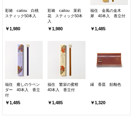
彩祷 caitou 白桃
彩祷 caitou 茉莉
福住 金風の金木
スティック50本入
花 スティック50本
犀 40本入 香立付
入
￥1,980
￥1,980
￥1,485
福住 癒しのラベン
福住 繁栄の蜜柑
縁 香皿 飴釉色
ダー 40本入 香立
40本入 香立付
付
￥1,485
￥1,485
￥1,320