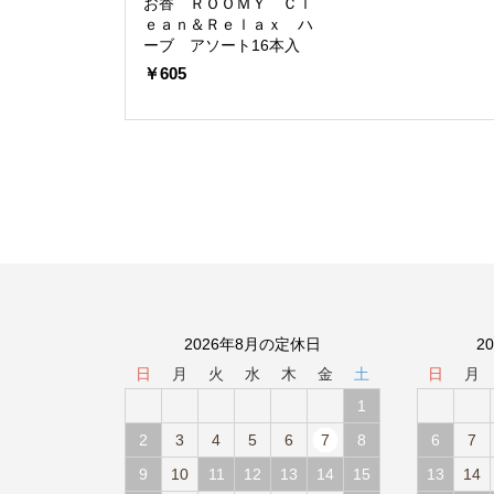
お香 ＲＯＯＭＹ Ｃｌ
ｅａｎ＆Ｒｅｌａｘ ハ
ーブ アソート16本入
￥605
2026年8月の定休日
2
日
月
火
水
木
金
土
日
月
1
2
3
4
5
6
7
8
6
7
9
10
11
12
13
14
15
13
14