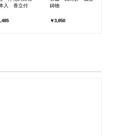
0本入 香立付
鋳物
,485
￥3,850