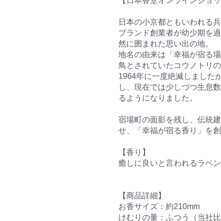
【日本香堂オンラインショッ
日本の小京都ともいわれる
ブランド創業者が幼少期を過
然に囲まれた思い出の地。
地名の由来は「幸福が宿る場
鳥とされていたコウノトリの
1964年に一度絶滅しまし
し、現在では少しづつ生息数
るようになりました。
宿場町の面影を残し、伝統建
せ、「幸福が宿る香り」を創
【香り】
癒しに良いと言われるラベン
【商品詳細】
お香サイズ：約210mm
けむりの量：ふつう（当社比