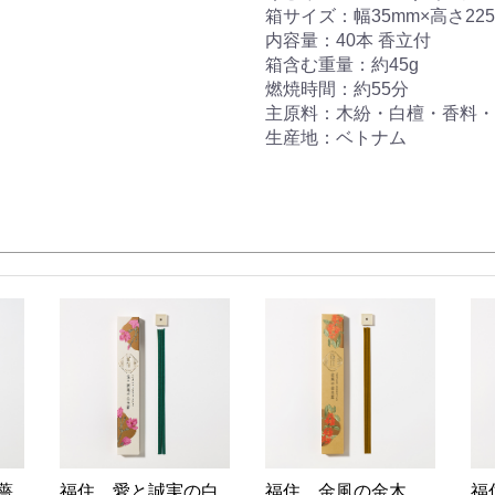
箱サイズ：幅35mm×高さ225
内容量：40本 香立付
箱含む重量：約45g
燃焼時間：約55分
主原料：木紛・白檀・香料・
生産地：ベトナム
薔
福住 愛と誠実の白
福住 金風の金木
福