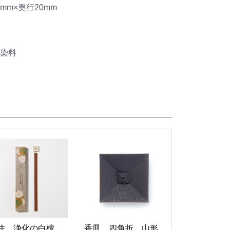
mm×奥行20mm
染料
住 浄化の白檀
香皿 四角折 山形