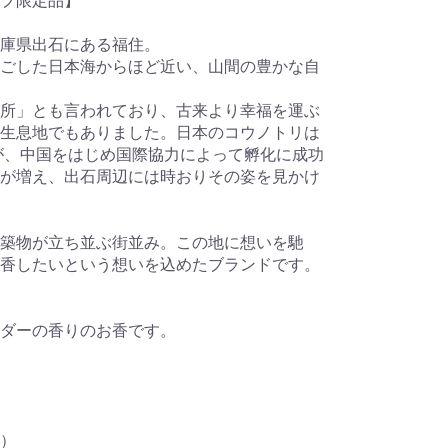
プ限定品】
兵庫県出石にある福住。
ごした日本海からほど近い、山間の豊かな自
所」とも言われており、古来より幸福を運ぶ
生息地でもありました。日本のコウノトリは
たが、中国をはじめ国際協力によって孵化に成功
が増え、出石周辺には時おりその姿を見かけ
築物が立ち並ぶ街並み。この地に想いを馳
香したいという想いを込めたブランドです。
ダーの香りのお香です。
）