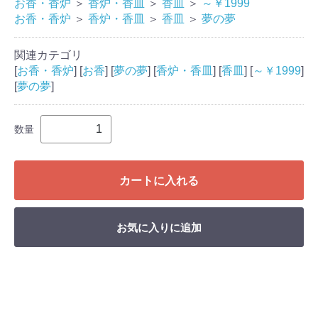
お香・香炉
＞
香炉・香皿
＞
香皿
＞
～￥1999
お香・香炉
＞
香炉・香皿
＞
香皿
＞
夢の夢
関連カテゴリ
[
お香・香炉
] [
お香
] [
夢の夢
] [
香炉・香皿
] [
香皿
] [
～￥1999
]
[
夢の夢
]
数量
カートに入れる
お気に入りに追加