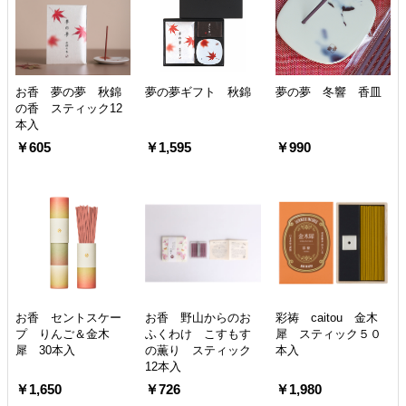
お香 夢の夢 秋錦
夢の夢ギフト 秋錦
夢の夢 冬響 香皿
の香 スティック12
本入
￥605
￥1,595
￥990
お香 セントスケー
お香 野山からのお
彩祷 caitou 金木
プ りんご＆金木
ふくわけ こすもす
犀 スティック５０
犀 30本入
の薫り スティック
本入
12本入
￥1,650
￥726
￥1,980