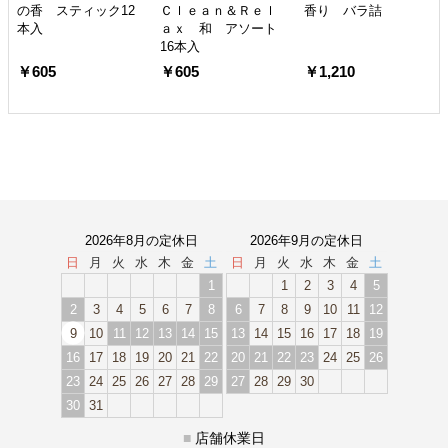
の香 スティック12
Ｃｌｅａｎ＆Ｒｅｌ
香り バラ詰
本入
ａｘ 和 アソート
16本入
￥605
￥605
￥1,210
2026年8月の定休日
2026年9月の定休日
日
月
火
水
木
金
土
日
月
火
水
木
金
土
1
1
2
3
4
5
2
3
4
5
6
7
8
6
7
8
9
10
11
12
9
10
11
12
13
14
15
13
14
15
16
17
18
19
16
17
18
19
20
21
22
20
21
22
23
24
25
26
23
24
25
26
27
28
29
27
28
29
30
30
31
■
店舗休業日