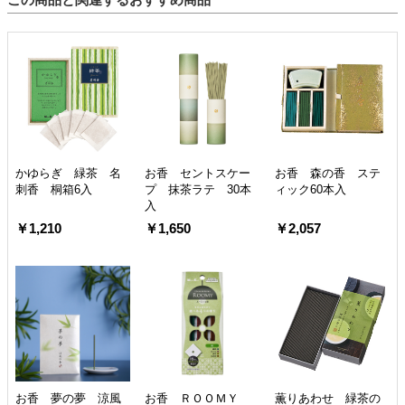
かゆらぎ 緑茶 名
お香 セントスケー
お香 森の香 ステ
刺香 桐箱6入
プ 抹茶ラテ 30本
ィック60本入
入
￥1,210
￥1,650
￥2,057
お香 夢の夢 涼風
お香 ＲＯＯＭＹ
薫りあわせ 緑茶の