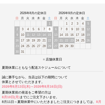
2026年8月の定休日
2026年9月の定休日
日
月
火
水
木
金
土
日
月
火
水
木
金
土
1
1
2
3
4
5
2
3
4
5
6
7
8
6
7
8
9
10
11
12
9
10
11
12
13
14
15
13
14
15
16
17
18
19
16
17
18
19
20
21
22
20
21
22
23
24
25
26
23
24
25
26
27
28
29
27
28
29
30
30
31
■
店舗休業日
夏期休業にともなう配送スケジュールについて
誠に勝手ながら、当店は以下の期間について
休業とさせていただきます。
2026年8月13日(木)～2026年8月16日(日)
夏期休業前の発送をご希望の方は
8月10日(月)
までにご注文下さいませ。
8月11日～夏期休業中にいただきましたご注文につきましては、
8月