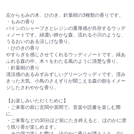
左からもみの木、ひのき、針葉樹の3種類の香りです。
・もみの香り
パインのシャープさとレジンの重厚感が共存するウッデ
ィノートです。緑濃い静かな森、流れる小川のような、
うるおいのある涼しげな香り。
・ひのきの香り
やすらぎを感じさせてくれるウッディノートです。緑あ
ふれる森の中、木々をわたる風のように清楚な香り。
・針葉樹の香り
清涼感のあるみずみずしいグリーンウッディです。澄み
きった大気、小鳥のさえずりが聞こえる森の朝をイメー
ジしたさわやかな香り。
【お楽しみいただくために】
・ご来客の前に玄関や居間で。音楽や読書を楽しむ際
に。
・ご来客などの30分ほど前にたき終えると、ほのかに漂
う残り香が楽しめます。
その場で楽しむ際は、ほのかに香りが漂うよう、少し