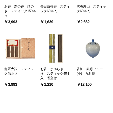
お香 森の香 ひの
毎日白檀香 スティ
沈香寿山 スティッ
き スティック150本
ック60本入
ク60本入
入
￥3,993
￥1,639
￥2,662
伽羅大観 スティッ
お香 かゆらぎ
香炉 銀彩ブルー
ク45本入
檜 スティック40本
(小) 九谷焼
入 香立付
￥3,993
￥1,210
￥12,100