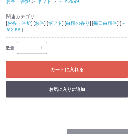
お香・香炉
＞
ギフト
＞
～￥2999
関連カテゴリ
[
お香・香炉
] [
お香
] [
ギフト
] [
白檀の香り
] [
毎日白檀香
] [
～
￥2999
]
数量
カートに入れる
お気に入りに追加