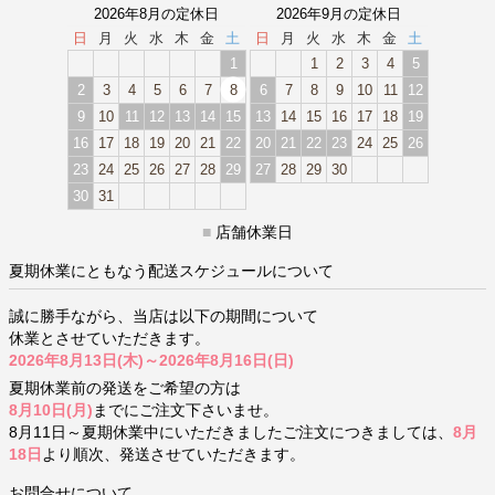
2026年8月の定休日
2026年9月の定休日
日
月
火
水
木
金
土
日
月
火
水
木
金
土
1
1
2
3
4
5
2
3
4
5
6
7
8
6
7
8
9
10
11
12
9
10
11
12
13
14
15
13
14
15
16
17
18
19
16
17
18
19
20
21
22
20
21
22
23
24
25
26
23
24
25
26
27
28
29
27
28
29
30
30
31
■
店舗休業日
夏期休業にともなう配送スケジュールについて
誠に勝手ながら、当店は以下の期間について
休業とさせていただきます。
2026年8月13日(木)～2026年8月16日(日)
夏期休業前の発送をご希望の方は
8月10日(月)
までにご注文下さいませ。
8月11日～夏期休業中にいただきましたご注文につきましては、
8月
18日
より順次、発送させていただきます。
お問合せについて