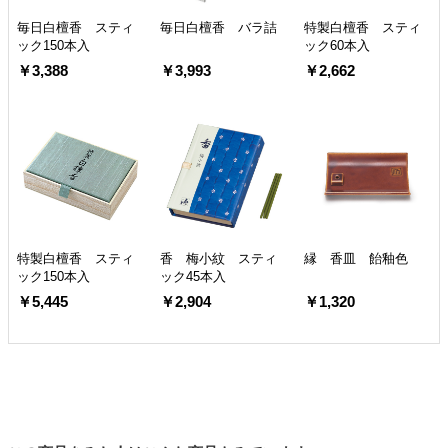
毎日白檀香 スティ
毎日白檀香 バラ詰
特製白檀香 スティ
ック150本入
ック60本入
￥3,388
￥3,993
￥2,662
特製白檀香 スティ
香 梅小紋 スティ
縁 香皿 飴釉色
ック150本入
ック45本入
￥5,445
￥2,904
￥1,320