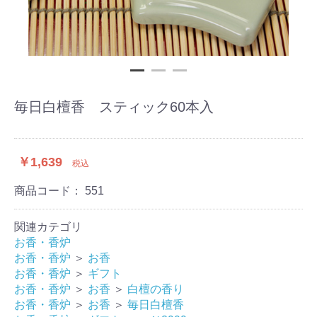
毎日白檀香 スティック60本入
￥1,639
税込
商品コード：
551
関連カテゴリ
お香・香炉
お香・香炉
＞
お香
お香・香炉
＞
ギフト
お香・香炉
＞
お香
＞
白檀の香り
お香・香炉
＞
お香
＞
毎日白檀香