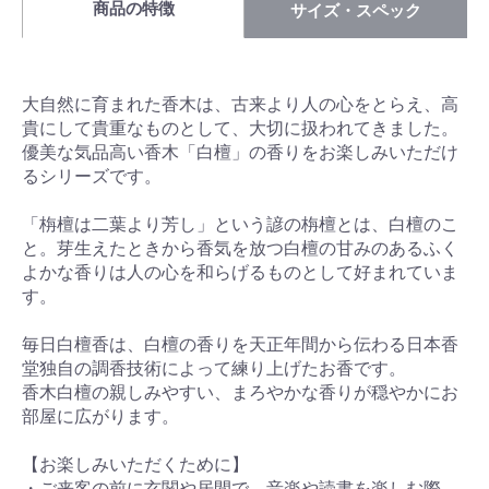
商品の特徴
サイズ・スペック
大自然に育まれた香木は、古来より人の心をとらえ、高
貴にして貴重なものとして、大切に扱われてきました。
優美な気品高い香木「白檀」の香りをお楽しみいただけ
るシリーズです。
「栴檀は二葉より芳し」という諺の栴檀とは、白檀のこ
と。芽生えたときから香気を放つ白檀の甘みのあるふく
よかな香りは人の心を和らげるものとして好まれていま
す。
毎日白檀香は、白檀の香りを天正年間から伝わる日本香
堂独自の調香技術によって練り上げたお香です。
香木白檀の親しみやすい、まろやかな香りが穏やかにお
部屋に広がります。
【お楽しみいただくために】
・ご来客の前に玄関や居間で。音楽や読書を楽しむ際