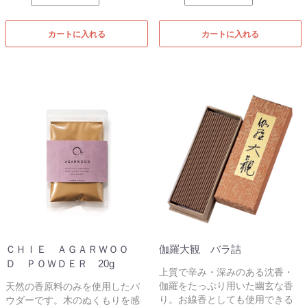
カートに入れる
カートに入れる
ＣＨＩＥ ＡＧＡＲＷＯＯ
伽羅大観 バラ詰
Ｄ ＰＯＷＤＥＲ 20g
上質で辛み・深みのある沈香・
伽羅をたっぷり用いた幽玄な香
天然の香原料のみを使用したパ
り。お線香としても使用できる
ウダーです。木のぬくもりを感