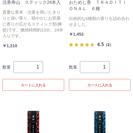
沈香寿山 スティック24本入
おためし香 ＴＲＡＤＩＴＩ
ＯＮＡＬ ６種
貴重な香木・沈香を用いたきり
りと深い香り。穏やかにお部屋
伝統的な6種類の香りを詰め合わ
に香りが広がるスティック型(棒
せました。
状)です。燃焼時間約13分。24本
￥1,452
入りです。
4.5
（2）
￥1,210
数量
数量
カートに入れる
カートに入れる