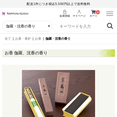
配送1件につき税込5,500円以上で送料無料
Menu
0
会員登録
マイページ
カート
全て
|
お香・香炉
|
お香
|
伽羅・沈香の香り
お香 伽羅、沈香の香り