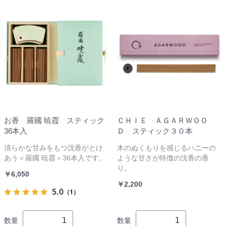
お香 羅國 暁霞 スティック
ＣＨＩＥ ＡＧＡＲＷＯＯ
36本入
Ｄ スティック３０本
清らかな甘みをもつ沈香がとけ
木のぬくもりを感じるハニーの
あう＜羅國 暁霞＞36本入です。
ような甘さが特徴の沈香の香
り。
￥6,050
￥2,200
5.0
（1）
数量
数量