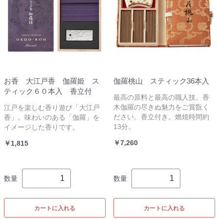
お香 大江戸香 伽羅姫 ス
伽羅桃山 スティック36本入
ティック６０本入 香立付
最高の原料と最高の職人技。香
木伽羅の尽きぬ魅力をご賞翫く
江戸を楽しむ香り遊び「大江戸
ださい。香立付き。燃焼時間約
香」。味わいのある「伽羅」を
13分。
イメージした香りです。
￥7,260
￥1,815
数量
数量
カートに入れる
カートに入れる