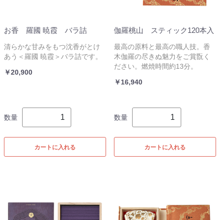
お香 羅國 暁霞 バラ詰
伽羅桃山 スティック120本入
清らかな甘みをもつ沈香がとけ
最高の原料と最高の職人技。香
あう＜羅國 暁霞＞バラ詰です。
木伽羅の尽きぬ魅力をご賞翫く
ださい。燃焼時間約13分。
￥20,900
￥16,940
数量
数量
カートに入れる
カートに入れる