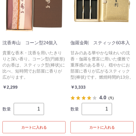
沈香寿山 コーン型24個入
伽羅金剛 スティック60本入
貴重な香木・沈香を用いたきり
甘みのある華やかな味わいの沈
りと深い香り。コーン型(円錐形)
香・伽羅を豊富に用いた優雅で
のお香は、スティック型(棒状)に
重厚感のある香り。穏やかにお
比べ、短時間でお部屋に香りが
部屋に香りが広がるスティック
広がります。
型(棒状)です。燃焼時間約13分。
￥2,299
￥3,333
4.0
（1）
数量
数量
カートに入れる
カートに入れる