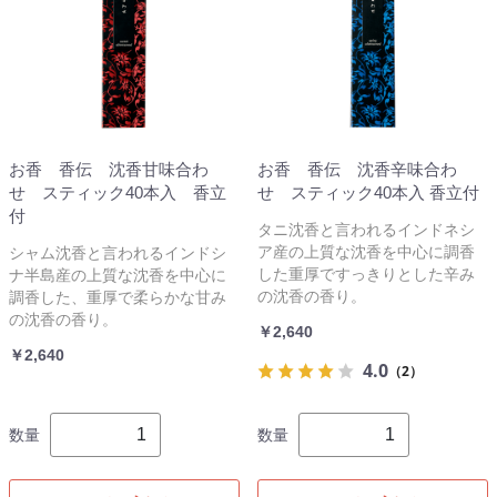
お香 香伝 沈香甘味合わ
お香 香伝 沈香辛味合わ
せ スティック40本入 香立
せ スティック40本入 香立付
付
タニ沈香と言われるインドネシ
ア産の上質な沈香を中心に調香
シャム沈香と言われるインドシ
した重厚ですっきりとした辛み
ナ半島産の上質な沈香を中心に
の沈香の香り。
調香した、重厚で柔らかな甘み
の沈香の香り。
￥2,640
￥2,640
4.0
（2）
数量
数量