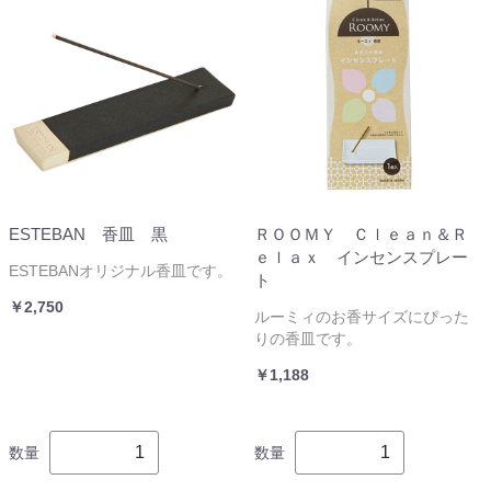
ESTEBAN 香皿 黒
ＲＯＯＭＹ Ｃｌｅａｎ＆Ｒ
ｅｌａｘ インセンスプレー
ESTEBANオリジナル香皿です。
ト
￥2,750
ルーミィのお香サイズにぴった
りの香皿です。
￥1,188
数量
数量