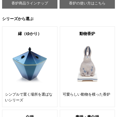
香炉商品ラインナップ
香炉の使い方はこちら
シリーズから選ぶ
縁（ゆかり）
動物香炉
シンプルで置く場所を選ばな
可愛らしい動物を模った香炉
いシリーズ
白磁
青磁・青白磁