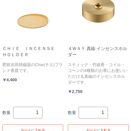
ＣＨＩＥ ＩＮＣＥＮＳＥ
４ＷＡＹ 真鍮 インセンスホル
ＨＯＬＤＥＲ
ダー
肥前吉田焼磁器のChie(チエ)ブラ
スティック・竹線香・コイル・
ンド香皿です。
コーンの4種類のお香にお使いい
ただける真鍮のインセンスホル
￥4,400
ダーです。
￥2,750
数量
数量
カートに入れる
カートに入れる