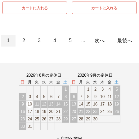
カートに入れる
カートに入れる
1
2
3
4
5
...
次へ
最後へ
2026年8月の定休日
2026年9月の定休日
日
月
火
水
木
金
土
日
月
火
水
木
金
土
1
1
2
3
4
5
2
3
4
5
6
7
8
6
7
8
9
10
11
12
9
10
11
12
13
14
15
13
14
15
16
17
18
19
16
17
18
19
20
21
22
20
21
22
23
24
25
26
23
24
25
26
27
28
29
27
28
29
30
30
31
■
店舗休業日