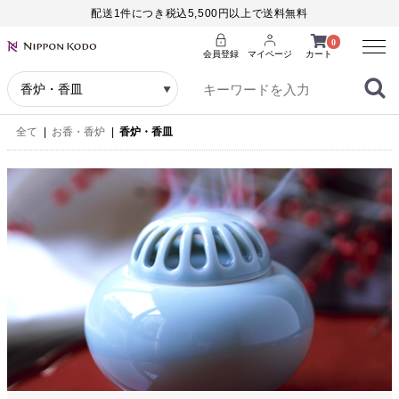
配送1件につき税込5,500円以上で送料無料
Menu
0
会員登録
マイページ
カート
全て
|
お香・香炉
|
香炉・香皿