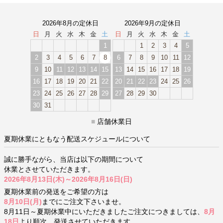
2026年8月の定休日
2026年9月の定休日
日
月
火
水
木
金
土
日
月
火
水
木
金
土
1
1
2
3
4
5
2
3
4
5
6
7
8
6
7
8
9
10
11
12
9
10
11
12
13
14
15
13
14
15
16
17
18
19
16
17
18
19
20
21
22
20
21
22
23
24
25
26
23
24
25
26
27
28
29
27
28
29
30
30
31
■
店舗休業日
夏期休業にともなう配送スケジュールについて
誠に勝手ながら、当店は以下の期間について
休業とさせていただきます。
2026年8月13日(木)～2026年8月16日(日)
夏期休業前の発送をご希望の方は
8月10日(月)
までにご注文下さいませ。
8月11日～夏期休業中にいただきましたご注文につきましては、
8月
18日
より順次、発送させていただきます。