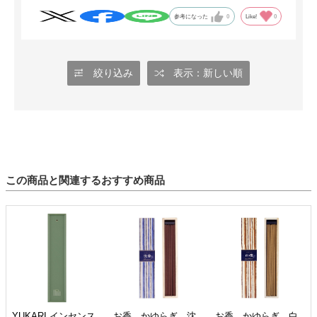
参考になった
0
Like!
0
絞り込み
表示：新しい順
この商品と関連するおすすめ商品
YUKARI インセンス
お香 かゆらぎ 沈
お香 かゆらぎ 白