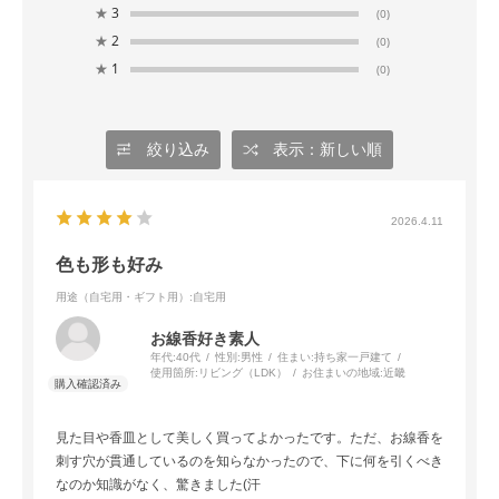
★
3
(0)
★
2
(0)
★
1
(0)
絞り込み
表示：新しい順
2026.4.11
色も形も好み
用途（自宅用・ギフト用）
:自宅用
お線香好き素人
年代:
40代
性別:
男性
住まい:
持ち家一戸建て
使用箇所:
リビング（LDK）
お住まいの地域:
近畿
見た目や香皿として美しく買ってよかったです。ただ、お線香を
刺す穴が貫通しているのを知らなかったので、下に何を引くべき
なのか知識がなく、驚きました(汗