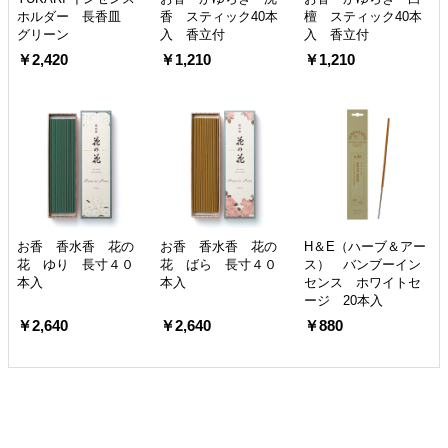
ホルダー 長香皿
香 スティック40本
檀 スティック40本
グリーン
入 香立付
入 香立付
￥2,420
￥1,210
￥1,210
お香 香水香 花の
お香 香水香 花の
H＆E（ハーブ＆アー
花 ゆり 長寸４０
花 ばら 長寸４０
ス） バンブーイン
本入
本入
センス ホワイトセ
ージ 20本入
￥2,640
￥2,640
￥880