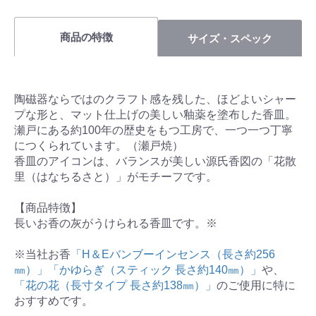
商品の特徴
サイズ・スペック
陶磁器ならではのクラフト感を残した、ほどよいシャー
プな形と、マット仕上げの美しい釉薬を塗布した香皿。
瀬戸にある約100年の歴史をもつ工房で、一つ一つ丁寧
につくられています。（瀬戸焼）
香皿のアイコンは、バランスが美しい源氏香図の「花散
里（はなちるさと）」がモチーフです。
【商品特徴】
長いお香の灰がうけられる香皿です。※
※当社お香
「H＆Eバンブーインセンス（長さ約256
㎜）」
「かゆらぎ（スティック 長さ約140㎜）」
や、
「花の花（長寸タイプ 長さ約138㎜）」
のご使用に特に
おすすめです。