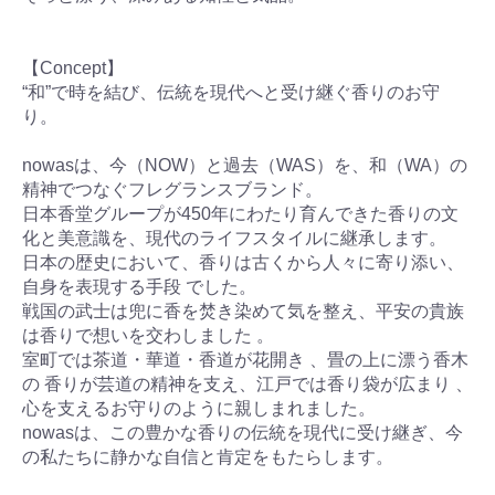
【Concept】
“和”で時を結び、伝統を現代へと受け継ぐ香りのお守
り。
nowasは、今（NOW）と過去（WAS）を、和（WA）の
精神でつなぐフレグランスブランド。
日本香堂グループが450年にわたり育んできた香りの文
化と美意識を、現代のライフスタイルに継承します。
日本の歴史において、香りは古くから人々に寄り添い、
自身を表現する手段 でした。
戦国の武士は兜に香を焚き染めて気を整え、平安の貴族
は香りで想いを交わしました 。
室町では茶道・華道・香道が花開き 、畳の上に漂う香木
の 香りが芸道の精神を支え、江戸では香り袋が広まり 、
心を支えるお守りのように親しまれました。
nowasは、この豊かな香りの伝統を現代に受け継ぎ、今
の私たちに静かな自信と肯定をもたらします。