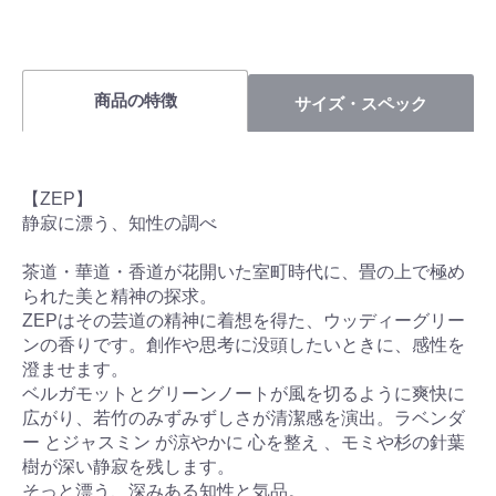
商品の特徴
サイズ・スペック
【ZEP】
静寂に漂う、知性の調べ
茶道・華道・香道が花開いた室町時代に、畳の上で極め
られた美と精神の探求。
ZEPはその芸道の精神に着想を得た、ウッディーグリー
ンの香りです。創作や思考に没頭したいときに、感性を
澄ませます。
ベルガモットとグリーンノートが風を切るように爽快に
広がり、若竹のみずみずしさが清潔感を演出。ラベンダ
ー とジャスミン が涼やかに 心を整え 、モミや杉の針葉
樹が深い静寂を残します。
そっと漂う、深みある知性と気品。