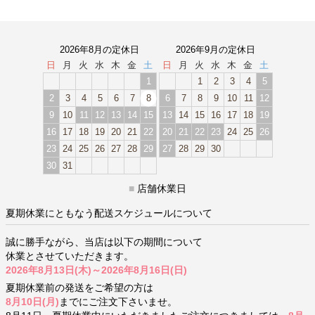
2026年8月の定休日
2026年9月の定休日
日
月
火
水
木
金
土
日
月
火
水
木
金
土
1
1
2
3
4
5
2
3
4
5
6
7
8
6
7
8
9
10
11
12
9
10
11
12
13
14
15
13
14
15
16
17
18
19
16
17
18
19
20
21
22
20
21
22
23
24
25
26
23
24
25
26
27
28
29
27
28
29
30
30
31
■
店舗休業日
夏期休業にともなう配送スケジュールについて
誠に勝手ながら、当店は以下の期間について
休業とさせていただきます。
2026年8月13日(木)～2026年8月16日(日)
夏期休業前の発送をご希望の方は
8月10日(月)
までにご注文下さいませ。