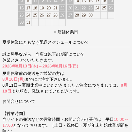
9
10
11
12
13
14
15
13
14
15
16
17
18
19
16
17
18
19
20
21
22
20
21
22
23
24
25
26
23
24
25
26
27
28
29
27
28
29
30
30
31
■
店舗休業日
夏期休業にともなう配送スケジュールについて
誠に勝手ながら、当店は以下の期間について
休業とさせていただきます。
2026年8月13日(木)～2026年8月16日(日)
夏期休業前の発送をご希望の方は
8月10日(月)
までにご注文下さいませ。
8月11日～夏期休業中にいただきましたご注文につきましては、
8月
18日
より順次、発送させていただきます。
お問合せについて
【営業時間】
当サイトの発送などの営業時間・お問い合わせ受付は、平日
10:00～
17:00
となっております。（土日・祝祭日・夏期年末年始休業期間を
除く）