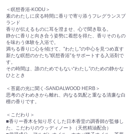
＜瞑想香浴-KODU＞
素のわたしに戻る時間に香りで寄り添うフレグランスブ
ランド
香りが伝えるものに耳を澄ませ、心で聞き取る。
静かに香りと向き合う姿勢に着想を得た、香りそのもの
を味わう体験を入浴で。
満ちる香りに心を傾けて、”わたし”の中心を見つめ直す
新たな瞑想のかたち”瞑想香浴”をサポートする入浴剤で
す。
その時間は、誰のためでもない“わたし”のための静かな
ひととき
＜苔庭の光に聞く-SANDALWOOD HERB＞
思考のざわめきから離れ、内なる気配と重なる清廉な白
檀の香りです。
＜こだわり＞
■香りー香木を知り尽くした日本香堂の調香師が監修し
た、こだわりのウッディノート（天然精油配合）