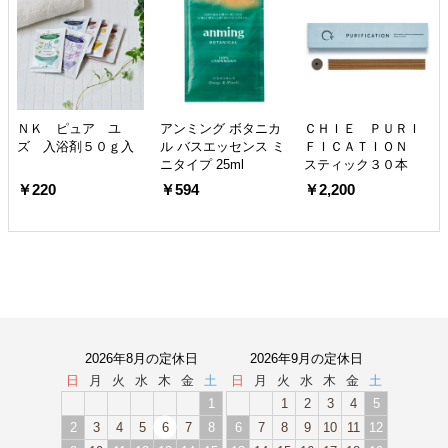
ＮＫ ピュア ユ
アンミング ボタニカ
ＣＨＩＥ ＰＵＲＩ
ズ 入浴剤５０ｇ入
ル バスエッセンス ミ
ＦＩＣＡＴＩＯＮ
ニタイプ 25ml
スティック３０本
￥220
￥594
￥2,200
2026年8月の定休日
2026年9月の定休日
日
月
火
水
木
金
土
日
月
火
水
木
金
土
1
1
2
3
4
5
2
3
4
5
6
7
8
6
7
8
9
10
11
12