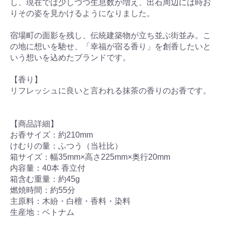
し、現在では少しづつ生息数が増え、出石周辺には時お
りその姿を見かけるようになりました。
宿場町の面影を残し、伝統建築物が立ち並ぶ街並み。こ
の地に想いを馳せ、「幸福が宿る香り」を創香したいと
いう想いを込めたブランドです。
【香り】
リフレッシュに良いと言われる抹茶の香りのお香です。
【商品詳細】
お香サイズ：約210mm
けむりの量：ふつう（当社比）
箱サイズ：幅35mm×高さ225mm×奥行20mm
内容量：40本 香立付
箱含む重量：約45g
燃焼時間：約55分
主原料：木紛・白檀・香料・染料
生産地：ベトナム