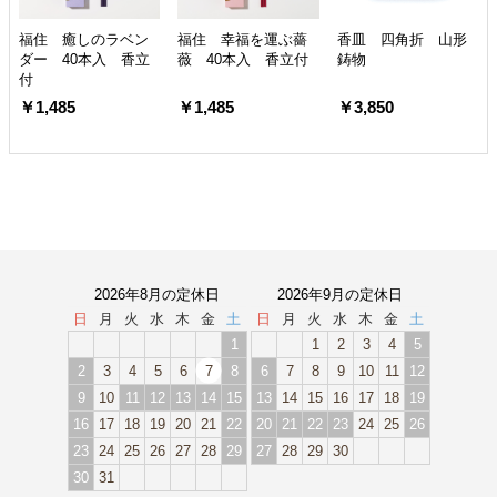
福住 癒しのラベン
福住 幸福を運ぶ薔
香皿 四角折 山形
ダー 40本入 香立
薇 40本入 香立付
鋳物
付
￥1,485
￥1,485
￥3,850
2026年8月の定休日
2026年9月の定休日
日
月
火
水
木
金
土
日
月
火
水
木
金
土
1
1
2
3
4
5
2
3
4
5
6
7
8
6
7
8
9
10
11
12
9
10
11
12
13
14
15
13
14
15
16
17
18
19
16
17
18
19
20
21
22
20
21
22
23
24
25
26
23
24
25
26
27
28
29
27
28
29
30
30
31