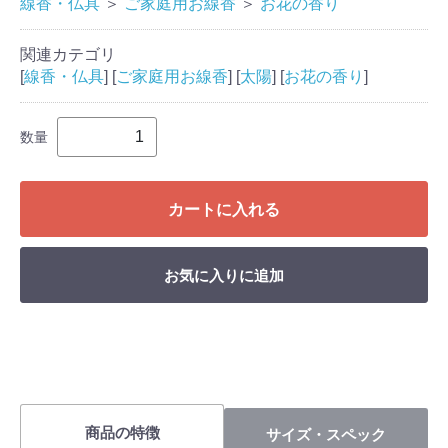
線香・仏具
＞
ご家庭用お線香
＞
お花の香り
関連カテゴリ
[
線香・仏具
] [
ご家庭用お線香
] [
太陽
] [
お花の香り
]
数量
カートに入れる
お気に入りに追加
商品の特徴
サイズ・スペック