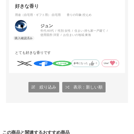
好きな香り
用途（自宅用・ギフト用）
:自宅用
香りの印象
:控えめ
ジュン
年代:
60代
性別:
女性
住まい:
持ち家一戸建て
使用箇所:
洋室
お住まいの地域:
東海
とても好きな香りです
参考になった
0
Like!
0
絞り込み
表示：新しい順
この商品と関連するおすすめ商品