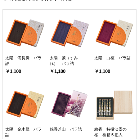
太陽 備長炭 バラ
太陽 紫（すみ
太陽 白檀 バラ詰
詰
れ） バラ詰
￥1,100
￥1,100
￥1,100
太陽 金木犀 バラ
銘香芝山 バラ詰
線香 特撰淡墨の
詰
桜 桐箱５把入