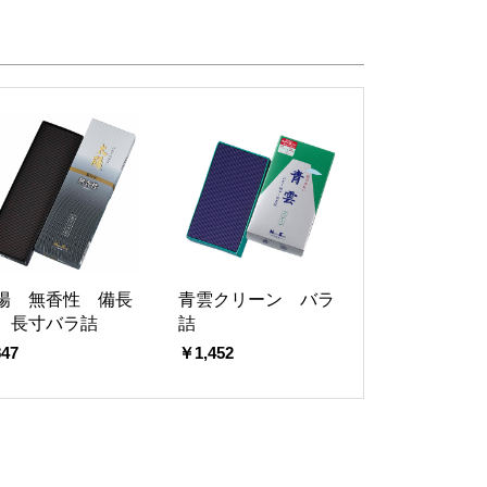
陽 無香性 備長
青雲クリーン バラ
 長寸バラ詰
詰
47
￥1,452