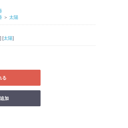
香
香
＞
太陽
] [
太陽
]
れる
追加