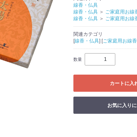
線香・仏具
線香・仏具
＞
ご家庭用お線
線香・仏具
＞
ご家庭用お線
関連カテゴリ
[
線香・仏具
] [
ご家庭用お線香
数量
カートに入
お気に入りに