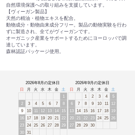
自然環境保護への取り組みを支援しています。
【ヴィーガン製品】
天然の精油・植物エキスを配合。
動物成分・動物由来成分フリー。製品の動物実験を行わ
ずに製造され、全てがヴィーガンです。
オーガニック産業をサポートするためにヨーロッパで調
達しています。
森林認証パッケージ使用。
2026年8月の定休日
2026年9月の定休日
日
月
火
水
木
金
土
日
月
火
水
木
金
土
1
1
2
3
4
5
2
3
4
5
6
7
8
6
7
8
9
10
11
12
9
10
11
12
13
14
15
13
14
15
16
17
18
19
16
17
18
19
20
21
22
20
21
22
23
24
25
26
23
24
25
26
27
28
29
27
28
29
30
30
31